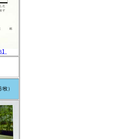
B】
円/枚）