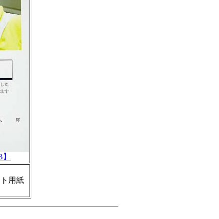
B】
ォト用紙