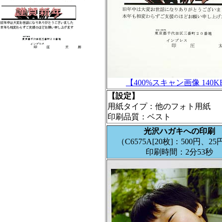
【400%スキャン画像 140K
【設定】
用紙タイプ：他のフォト用紙
印刷品質：ベスト
光沢ハガキへの印刷
（C6575A[20枚]：500円、25
印刷時間：2分53秒