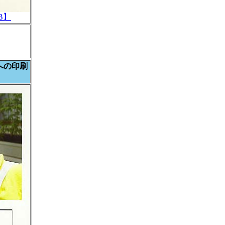
B】
への印刷