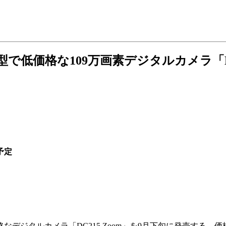
で低価格な109万画素デジタルカメラ「DC2
予定
デジタルカメラ「DC215 Zoom」を9月下旬に発売する。