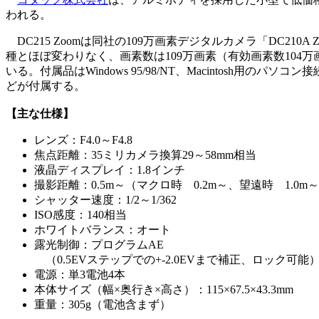
われる。
DC215 Zoomは同社の109万画素デジタルカメラ「DC2
種とほぼ変わりなく、画素数は109万画素（有効画素数104万画
いる。付属品はWindows 95/98/NT、Macintosh用のパソ
どが付属する。
【主な仕様】
レンズ：F4.0～F4.8
焦点距離：35ミリカメラ換算29～58mm相当
液晶ディスプレイ：1.8インチ
撮影距離：0.5m～（マクロ時 0.2m～、望遠時 1.0m
シャッター速度：1/2～1/362
ISO感度：140相当
ホワイトバランス：オート
露光制御：プログラムAE
（0.5EVステップでの+-2.0EVまで補正、ロック可能
電源：単3電池4本
本体サイズ（幅×奥行き×高さ）：115×67.5×43.3mm
重量：305g（電池含まず）