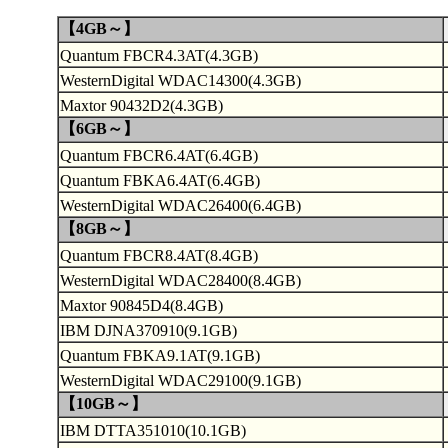
【4GB～】
Quantum FBCR4.3AT(4.3GB)
WesternDigital WDAC14300(4.3GB)
Maxtor 90432D2(4.3GB)
【6GB～】
Quantum FBCR6.4AT(6.4GB)
Quantum FBKA6.4AT(6.4GB)
WesternDigital WDAC26400(6.4GB)
【8GB～】
Quantum FBCR8.4AT(8.4GB)
WesternDigital WDAC28400(8.4GB)
Maxtor 90845D4(8.4GB)
IBM DJNA370910(9.1GB)
Quantum FBKA9.1AT(9.1GB)
WesternDigital WDAC29100(9.1GB)
【10GB～】
IBM DTTA351010(10.1GB)