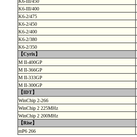
K6-III/450
K6-III/400
K6-2/475
K6-2/450
K6-2/400
K6-2/380
K6-2/350
【Cyrix】
M II-400GP
M II-366GP
M II-333GP
M II-300GP
【IDT】
WinChip 2-266
WinChip 2 225MHz
WinChip 2 200MHz
【Rise】
mP6 266