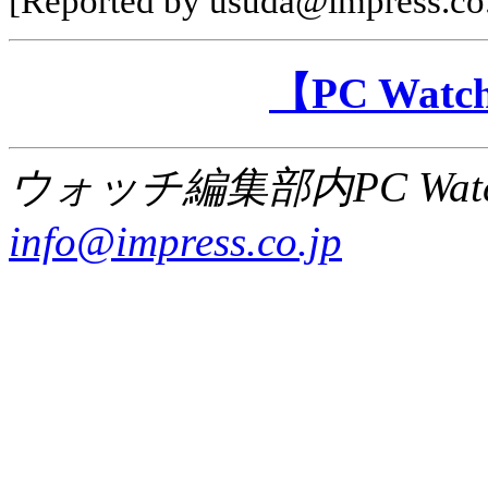
[Reported by usuda@impress.co.
【PC Wa
ウォッチ編集部内PC Wat
info@impress.co.jp