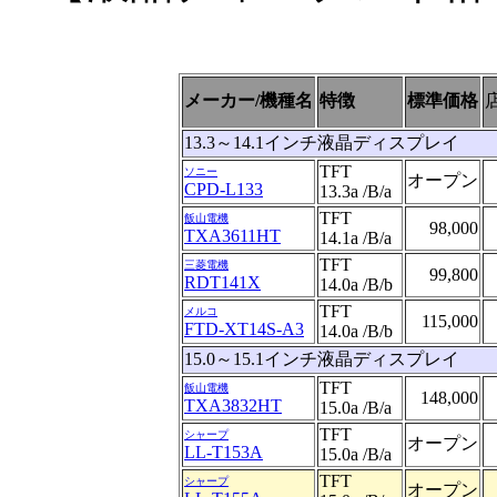
メーカー/機種名
特徴
標準価格
13.3～14.1インチ液晶ディスプレイ
TFT
ソニー
オープン
CPD-L133
13.3a /B/a
TFT
飯山電機
98,000
TXA3611HT
14.1a /B/a
TFT
三菱電機
99,800
RDT141X
14.0a /B/b
TFT
メルコ
115,000
FTD-XT14S-A3
14.0a /B/b
15.0～15.1インチ液晶ディスプレイ
TFT
飯山電機
148,000
TXA3832HT
15.0a /B/a
TFT
シャープ
オープン
LL-T153A
15.0a /B/a
TFT
シャープ
オープン