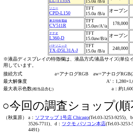
LL-T155A
15.0a /B/a
TFT
ソニー
オープン
CPD-L150
15.0a /B/a
TFT
東京特殊電線
178,000
CV511R
15.0av/A'/a
TFT
ナナオ
オープン
L360-D
15.0aw/B/a
TFT
パナソニック
248,000
TX-D5L31A-J
15.0a /B/a
※液晶ディスプレイの特徴欄は、液晶方式/液晶サイズ(単位インチ
用しています。
接続方式
a=アナログRGB aw=アナログRGB(
最大解像度
A'：1,280
最大表示色数
a：約1,6
(相当品含む)
○今回の調査ショップ(順
（秋葉原）
a：
ソフマップ 1号店 Chicago
(Tel.03-3253-9255)、
3526-7711)、d：
ツクモ パソコン本店
(Tel.03-325
4491)