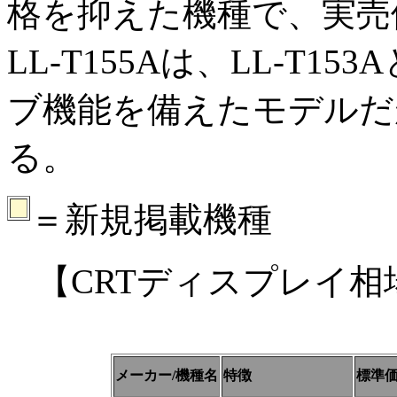
格を抑えた機種で、実売
LL-T155Aは、LL-T
ブ機能を備えたモデルだ
る。
00
＝新規掲載機種
【CRTディスプレイ
メーカー/機種名
特徴
標準