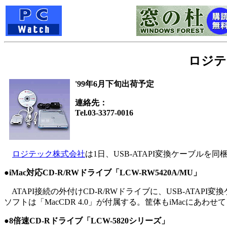
ロジテ
'99年6月下旬出荷予定
連絡先：
Tel.03-3377-0016
ロジテック株式会社
は1日、USB-ATAPI変換ケーブルを同
●iMac対応CD-R/RWドライブ「LCW-RW5420A/MU」
ATAPI接続の外付けCD-R/RWドライブに、USB-ATAP
ソフトは「MacCDR 4.0」が付属する。筐体もiMacにあ
●8倍速CD-Rドライブ「LCW-5820シリーズ」