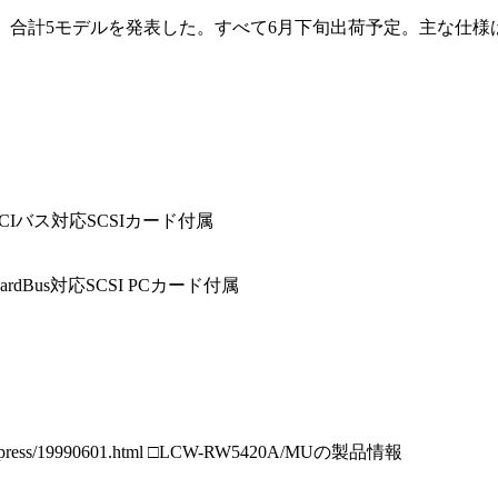
イブ、合計5モデルを発表した。すべて6月下旬出荷予定。主な仕
D、PCIバス対応SCSIカード付属
CardBus対応SCSI PCカード付属
/press/19990601.html □LCW-RW5420A/MUの製品情報