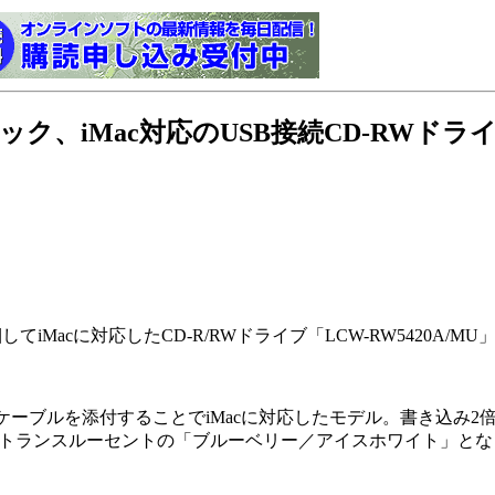
ック、iMac対応のUSB接続CD-RWドラ
梱してiMacに対応したCD-R/RWドライブ「LCW-RW5420A/
I変換ケーブルを添付することでiMacに対応したモデル。書き込み
わせてトランスルーセントの「ブルーベリー／アイスホワイト」とな