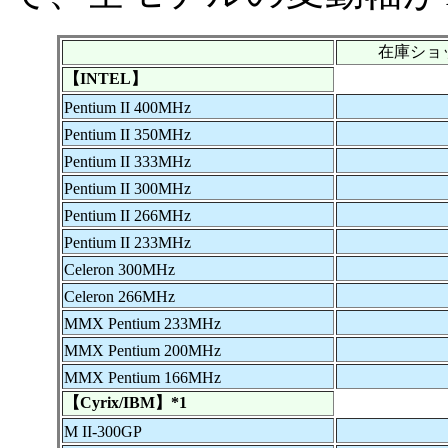
在庫ショ
【INTEL】
Pentium II 400MHz
Pentium II 350MHz
Pentium II 333MHz
Pentium II 300MHz
Pentium II 266MHz
Pentium II 233MHz
Celeron 300MHz
Celeron 266MHz
MMX Pentium 233MHz
MMX Pentium 200MHz
MMX Pentium 166MHz
【Cyrix/IBM】*1
M II-300GP