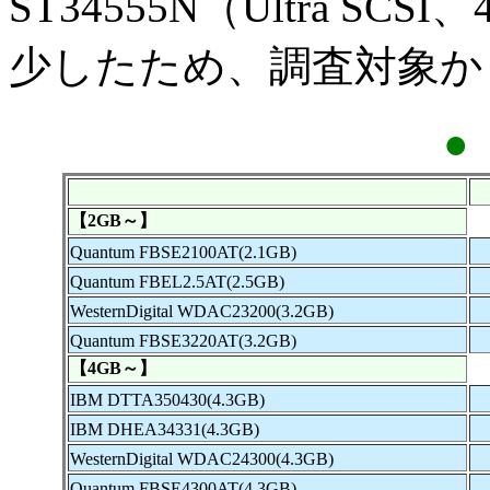
ST34555N（Ultra S
少したため、調査対象か
●
【2GB～】
Quantum FBSE2100AT(2.1GB)
Quantum FBEL2.5AT(2.5GB)
WesternDigital WDAC23200(3.2GB)
Quantum FBSE3220AT(3.2GB)
【4GB～】
IBM DTTA350430(4.3GB)
IBM DHEA34331(4.3GB)
WesternDigital WDAC24300(4.3GB)
Quantum FBSE4300AT(4.3GB)