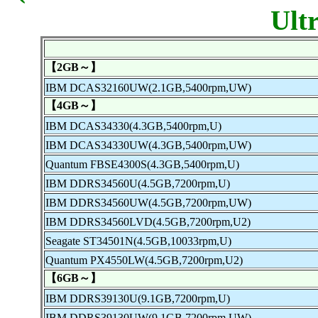
Ult
【2GB～】
IBM DCAS32160UW(2.1GB,5400rpm,UW)
【4GB～】
IBM DCAS34330(4.3GB,5400rpm,U)
IBM DCAS34330UW(4.3GB,5400rpm,UW)
Quantum FBSE4300S(4.3GB,5400rpm,U)
IBM DDRS34560U(4.5GB,7200rpm,U)
IBM DDRS34560UW(4.5GB,7200rpm,UW)
IBM DDRS34560LVD(4.5GB,7200rpm,U2)
Seagate ST34501N(4.5GB,10033rpm,U)
Quantum PX4550LW(4.5GB,7200rpm,U2)
【6GB～】
IBM DDRS39130U(9.1GB,7200rpm,U)
IBM DDRS39130UW(9.1GB,7200rpm,UW)