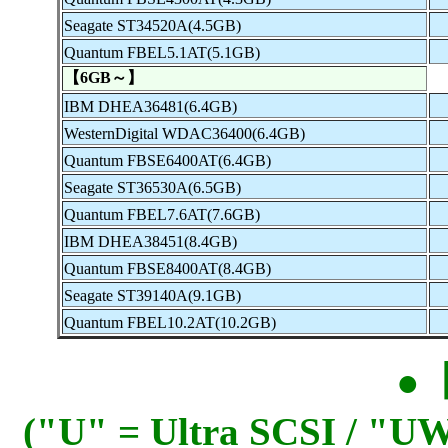
Seagate ST34520A(4.5GB)
Quantum FBEL5.1AT(5.1GB)
【6GB～】
IBM DHEA36481(6.4GB)
WesternDigital WDAC36400(6.4GB)
Quantum FBSE6400AT(6.4GB)
Seagate ST36530A(6.5GB)
Quantum FBEL7.6AT(7.6GB)
IBM DHEA38451(8.4GB)
Quantum FBSE8400AT(8.4GB)
Seagate ST39140A(9.1GB)
Quantum FBEL10.2AT(10.2GB)
●
("U" = Ultra SCSI / "UW