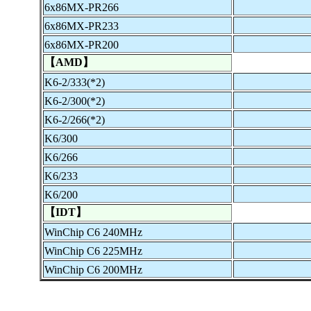
6x86MX-PR266
6x86MX-PR233
6x86MX-PR200
【AMD】
K6-2/333(*2)
K6-2/300(*2)
K6-2/266(*2)
K6/300
K6/266
K6/233
K6/200
【IDT】
WinChip C6 240MHz
WinChip C6 225MHz
WinChip C6 200MHz