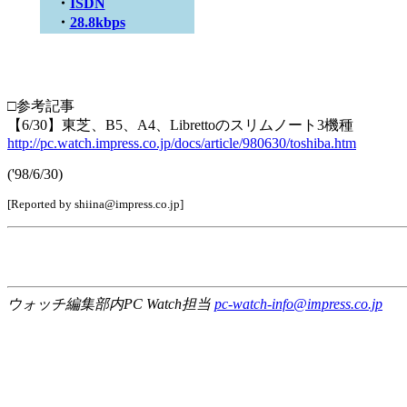
・
ISDN
・
28.8kbps
□参考記事
【6/30】東芝、B5、A4、Librettoのスリムノート3機種
http://pc.watch.impress.co.jp/docs/article/980630/toshiba.htm
('98/6/30)
[Reported by shiina@impress.co.jp]
ウォッチ編集部内PC Watch担当
pc-watch-info@impress.co.jp