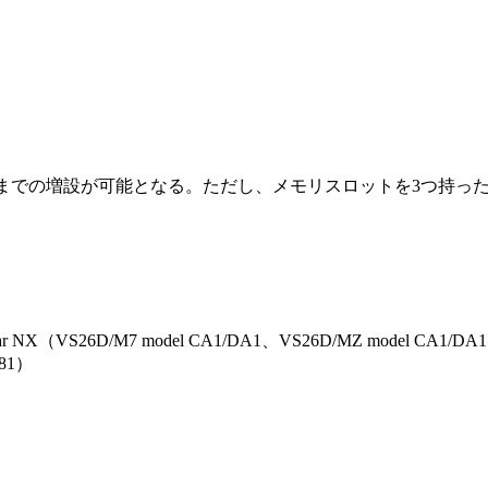
Bまでの増設が可能となる。ただし、メモリスロットを3つ持った
 NX（VS26D/M7 model CA1/DA1、VS26D/MZ model CA1/DA
81）