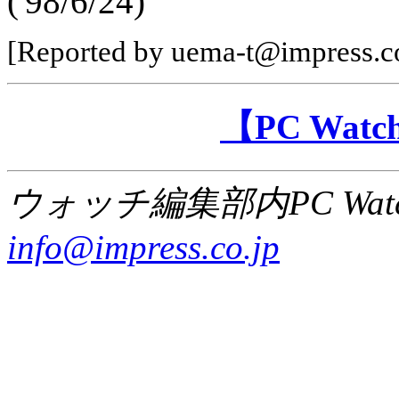
('98/6/24)
[Reported by uema-t@impress.co
【PC Wa
ウォッチ編集部内PC Wat
info@impress.co.jp