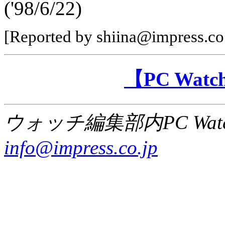
('98/6/22)
[Reported by shiina@impress.co
【PC Wa
ウォッチ編集部内PC Wat
info@impress.co.jp