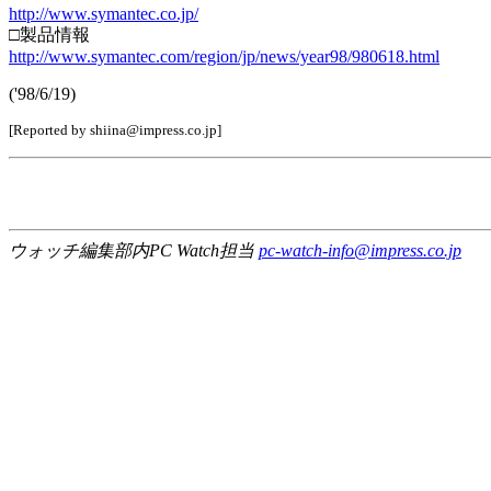
http://www.symantec.co.jp/
□製品情報
http://www.symantec.com/region/jp/news/year98/980618.html
('98/6/19)
[Reported by shiina@impress.co.jp]
ウォッチ編集部内PC Watch担当
pc-watch-info@impress.co.jp