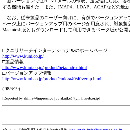
新バージョンではHTMLメールの作成、送受信に対応。各
する機能も備えた。また、IMAP4、LDAP、ACAPなどの最新
なお、従来製品のユーザー向けに、有償でバージョンアップサ
ページ上にバージョンアップ用のページが用意され、対象製品
Macintosh版ともダウンロードして利用できるベータ版が公
□クニリサーチインターナショナルのホームページ
http://www.kuni.co.jp/
□製品情報
http://www.kuni.co.jp/product/beta/index.html
□バージョンアップ情報
http://www.kuni.co.jp/product/eudora40/40verup.html
('98/6/19)
[Reported by shiina@impress.co.jp / akaike@tym.fitweb.or.jp]