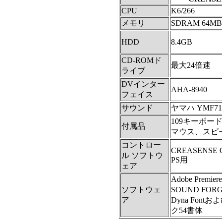
CPU
K6/266
メモリ
SDRAM 64MB
HDD
8.4GB
CD-ROMド
最大24倍速
ライブ
DVインター
AHA-8940
フェイス
サウンド
ヤマハ YMF71
109キーボー
付属品
マウス、スピ
コントロー
CREASENSE Co
ル ソフトウ
PS用
ェア
Adobe Premier
ソフトウェ
SOUND FORG
ア
Dyna Font
ク54書体