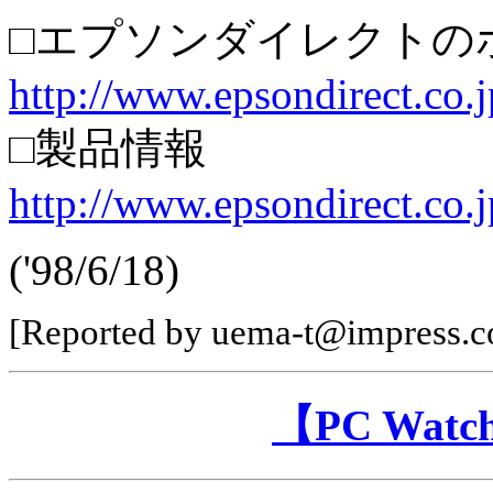
□エプソンダイレクトの
http://www.epsondirect.co.j
□製品情報
http://www.epsondirect.co
('98/6/18)
[Reported by uema-t@impress.co
【PC Wa