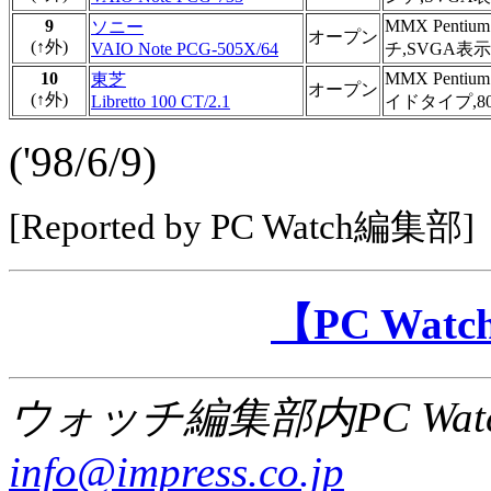
9
MMX Penti
ソニー
オープン
(↑外)
VAIO Note PCG-505X/64
チ,SVGA表
10
MMX Penti
東芝
オープン
(↑外)
Libretto 100 CT/2.1
イドタイプ,80
('98/6/9)
[Reported by PC Watch編集部]
【PC Wa
ウォッチ編集部内PC Wat
info@impress.co.jp