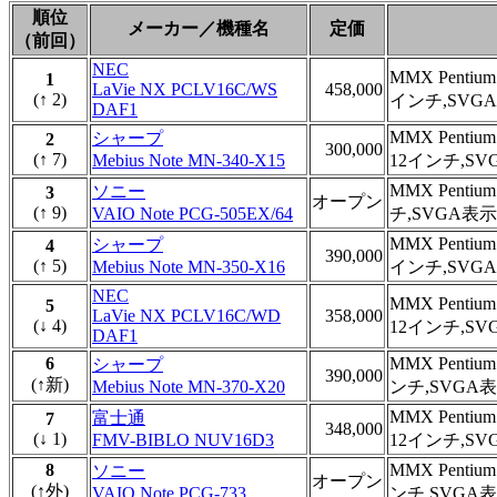
順位
メーカー／機種名
定価
（前回）
NEC
MMX Penti
1
LaVie NX PCLV16C/WS
458,000
(↑ 2)
インチ,SVG
DAF1
MMX Penti
シャープ
2
300,000
(↑ 7)
Mebius Note MN-340-X15
12インチ,SV
MMX Penti
ソニー
3
オープン
(↑ 9)
VAIO Note PCG-505EX/64
チ,SVGA表
MMX Penti
シャープ
4
390,000
(↑ 5)
Mebius Note MN-350-X16
インチ,SVG
NEC
MMX Penti
5
LaVie NX PCLV16C/WD
358,000
(↓ 4)
12インチ,S
DAF1
6
MMX Pent
シャープ
390,000
(↑新)
Mebius Note MN-370-X20
ンチ,SVGA
MMX Penti
富士通
7
348,000
(↓ 1)
FMV-BIBLO NUV16D3
12インチ,S
8
MMX Pent
ソニー
オープン
(↑外)
VAIO Note PCG-733
ンチ,SVGA