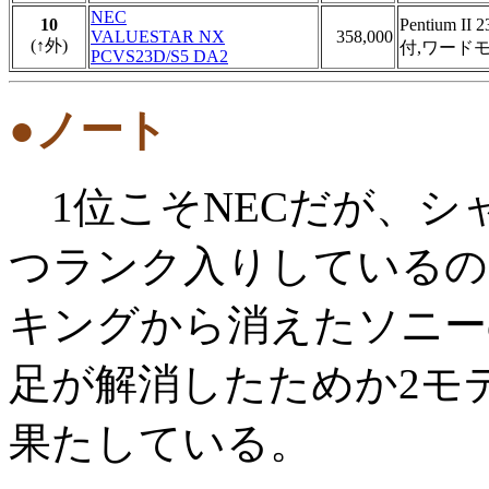
NEC
10
Pentium
VALUESTAR NX
358,000
(↑外)
付,ワード
PCVS23D/S5 DA2
●ノート
1位こそNECだが、シ
つランク入りしているの
キングから消えたソニーの
足が解消したためか2モ
果たしている。