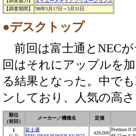
【調査協力】
ダイエーメディアソリューションズ
【調査期間】
'98年5月17日～5月31日
●デスクトップ
前回は富士通とNECが
回はそれにアップルを加
る結果となった。中でも
ンしており、人気の高さ
順位
メーカー／機種名
定価
（前回）
Pentium
富士通
1
428,000
(↑ 2)
FMV DESKPOWER SV2673
付,ワード