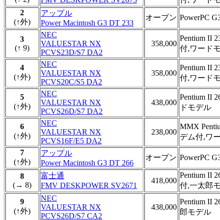
2
アップル
オープン
PowerPC
(↑外)
Power Macintosh G3 DT 233
NEC
Pentium
3
VALUESTAR NX
358,000
(↑ 9)
付,ワード
PCVS23D/S7 DA2
NEC
4
Pentium
VALUESTAR NX
358,000
(↑外)
付,ワード
PCVS20C/S5 DA2
NEC
5
Pentium
VALUESTAR NX
438,000
(↑外)
ドモデル
PCVS26D/S7 DA2
NEC
6
MMX Pen
VALUESTAR NX
238,000
(↑外)
デム付,ワ
PCVS16F/E5 DA2
7
アップル
オープン
PowerPC
(↑外)
Power Macintosh G3 DT 266
Pentium
富士通
8
418,000
(→ 8)
FMV DESKPOWER SV2671
付,一太郎
NEC
9
Pentium
VALUESTAR NX
438,000
(↑外)
郎モデル
PCVS26D/S7 CA2