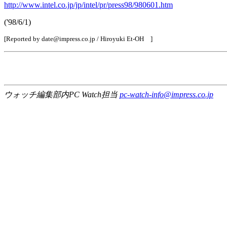
http://www.intel.co.jp/jp/intel/pr/press98/980601.htm
('98/6/1)
[Reported by date@impress.co.jp / Hiroyuki Et-OH ]
ウォッチ編集部内PC Watch担当
pc-watch-info@impress.co.jp