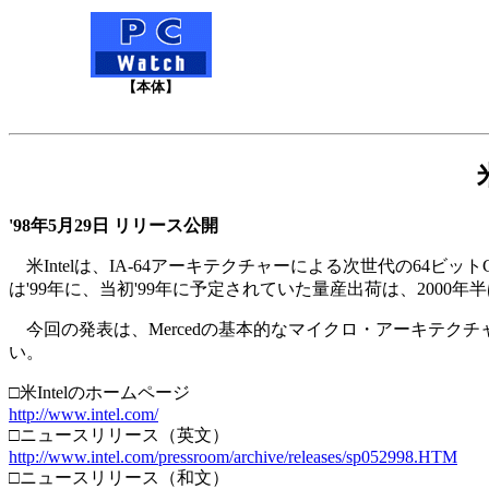
【本体】
'98年5月29日 リリース公開
米Intelは、IA-64アーキテクチャーによる次世代の64
は'99年に、当初'99年に予定されていた量産出荷は、2000
今回の発表は、Mercedの基本的なマイクロ・アーキテク
い。
□米Intelのホームページ
http://www.intel.com/
□ニュースリリース（英文）
http://www.intel.com/pressroom/archive/releases/sp052998.HTM
□ニュースリリース（和文）