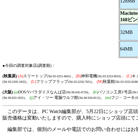
128MB
Macint
168ピン
32MB
64MB
●今回の調査対象店(調査順)：
(秋葉原)
(A)
スリートップ
、
(B)
神和電機
、
(C)
キ
(Tel.03-3251-4641)
(Tel.03-3253-9010)
、
(L)
フリップフラップ
、
(M)
秋葉館
(Tel.03-5295-3435)
(Tel.03-5256-7651)
(Tel.03-3255-8188
(大阪)
(a)
DOS/Vパラダイスなんば店
、
(b)
パソコン工房1号店
(Tel.06-645-6720)
(Tel
、
(j)
アイ・ツー 電脳ウルフ館
、
(m)
フジ・コーキ
(Tel.06-632-2031)
(Tel.06-634-0112)
(T
このデータは、PC Watch編集部が、5月22日にショッ
販売価格は変動いたしますので、購入時にショップ店頭にて
編集部では、個別のメールや電話でのお問い合わせにはお