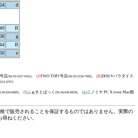
24
d
40
B
00
g
44
B
50
e
1号店
、
(J)
TWO TOP1号店
、
(K)
DOS/Vパラダイス
(Tel.03-3257-9431)
(Tel.03-3258-7008)
-3251-6707)
、
(f)
ふぁすとぱっく
、
(g)
ニノミヤ PC X town Mac館
el.06-634-6689)
(Tel.06-636-8828)
の価格で販売されることを保証するものではありません。実際の
お尋ねください。