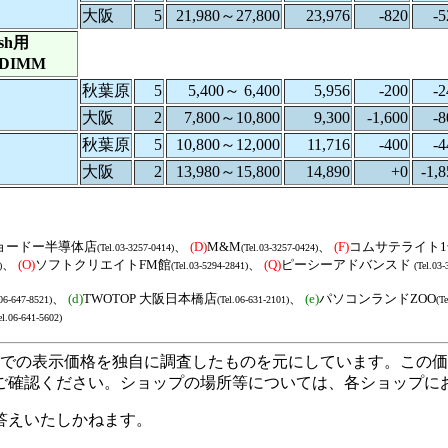
大阪
5
21,980～27,800
23,976
-820
-5
osh用
DIMM
秋葉原
5
5,400～ 6,400
5,956
-200
-2
大阪
2
7,800～10,800
9,300
-1,600
-8
秋葉原
5
10,800～12,000
11,716
-400
-4
大阪
2
13,980～15,800
14,890
+0
-1,8
ョードー半導体店
、
(D)
M&M
、
(F)
コムサテライト
(Tel.03-3257-0414)
(Tel.03-3257-0424)
、
(O)
ソフトクリエイトFM館
、
(Q)
ピーシーアドバンスド
)
(Tel.03-5294-2841)
(Tel.03
、
(d)
TWOTOP 大阪日本橋店
、
(e)
パソコンランドZOO
.06-647-8521)
(Tel.06-631-2101)
(T
el.06-641-5602)
プ店頭での表示価格を独自に調査したものを元にしています。こ
ご確認ください。ショップの場所等については、各ショップに
答えいたしかねます。