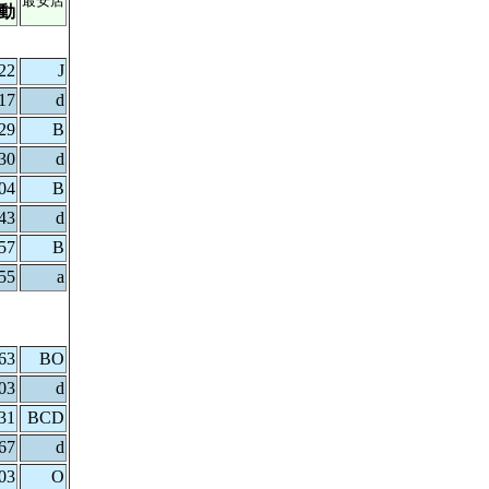
最安店
動
22
J
17
d
29
B
30
d
04
B
43
d
57
B
55
a
63
BO
03
d
31
BCD
67
d
03
O