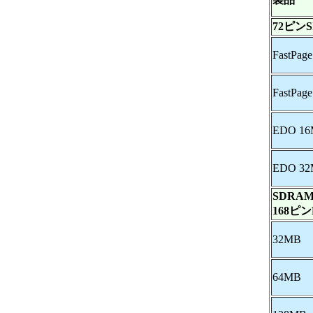
72ピンSI
FastPag
FastPag
EDO 1
EDO 3
SDRA
168ピン
32MB
64MB