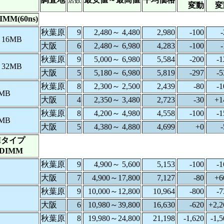
店数
変動
変
MM(60ns)
秋葉原
9
2,480～ 4,480
2,980
-100
-
e 16MB
大阪
6
2,480～ 6,980
4,283
-100
-
秋葉原
9
5,000～ 6,980
5,584
-200
-1
e 32MB
大阪
5
5,180～ 6,980
5,819
-297
-5
秋葉原
8
2,300～ 2,500
2,439
-80
-1
6MB
大阪
4
2,350～ 3,480
2,723
-30
+1
秋葉原
8
4,200～ 4,980
4,558
-100
-1
2MB
大阪
5
4,380～ 4,880
4,699
+0
-
Mタイプ
DIMM
秋葉原
9
4,900～ 5,600
5,153
-100
-1
大阪
7
4,900～17,800
7,127
-80
+6
秋葉原
9
10,000～12,800
10,964
-800
-7
大阪
6
10,980～39,800
16,630
-620
+2,2
秋葉原
8
19,980～24,800
21,198
-1,620
-1,5