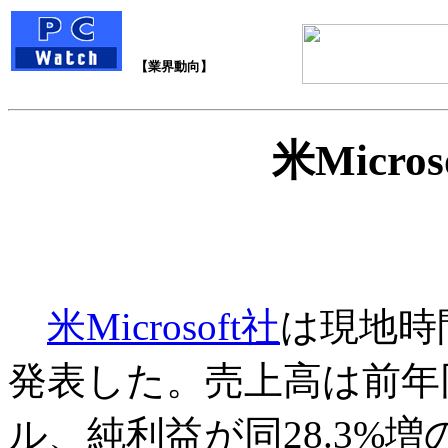
【業界動向】
米Micro
米Microsoft社
は現地時
発表した。売上高は前年同月比
ル、純利益が同28.3%増の