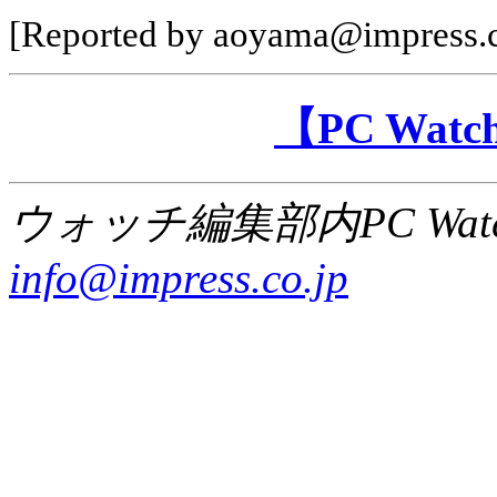
[Reported by aoyama@impress.c
【PC Wa
ウォッチ編集部内PC Wat
info@impress.co.jp