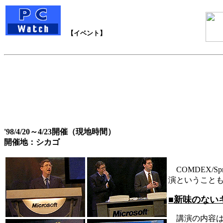
【イベント】
'98/4/20～4/23開催（現地時間）
開催地：シカゴ
COMDEX/S
演ということ
■新味のない
講演の内容は「