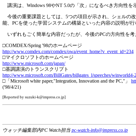
講演は、Windows 98やNT 5.0の「次」になるべき方向
今後の重要課題としては、5つの項目が示され、シェルの改
能、PCを使った学習システムの構築といった内容の説明が行
いずれもごく簡単な内容だったが、今後のPCの方向性を考
□COMDEX/Spring '98のホームページ
http://www.comdex.com/comdex/owa/event_home?v_event_id=234
□マイクロソフトのホームページ
http://www.microsoft.com/japan/
□基調講演のトランスクリプト
http://www.microsoft.com/BillGates/billgates_l/speeches/winworld4-
□「Microsoft white paper,"Integration, Innovation and the PC,"」
ht
('98/4/21)
[Reported by suzuki-k@impress.co.jp]
ウォッチ編集部内PC Watch担当
pc-watch-info@impress.co.jp