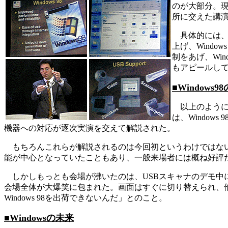
のが大部分。
所に交えた講
具体的には、
上げ、Wind
制をあげ、Win
もアピールし
■Window
以上のように、
は、Windo
機器への対応が逐次実演を交えて解説された。
もちろんこれらが解説されるのは今回初というわけではない
能が中心となっていたこともあり、一般来場者には概ね好評
しかしもっとも会場が沸いたのは、USBスキャナのデモ中に見
会場全体が大爆笑に包まれた。画面はすぐに切り替えられ、
Windows 98を出荷できないんだ」とのこと。
■Windowsの未来