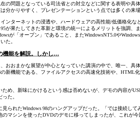
現在の問題となっている司法省との対立などに関する表明や具
演は分かりやすく、プレゼンテーションという点では多くの来
インターネットの浸透や、ハードウェアの高性能/低価格化な
ows 95が果たしてきた革新と環境の統一によるメリットを強調
dowsが「オープン」であること、またWindowsNT5.0やWind
ていた。
s98の機能を解説。しかし…
おおまかな展望が中心となっていた講演の中で、唯一、具体的な説
ws 98の新機能である、ファイルアクセスの高速化技術や、HTM
ため、新味にかけるという感は否めないが、デモの内容がUS
だった。
られたWindows 98のハングアップだった。「では接続
他のマシンを使ったDVDのデモに移ってしまったが、これが今