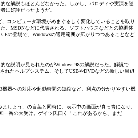
体的な解説もほとんどなかった。しかし、パロディや実演を随
場者に好評だったようだ。
ど、コンピュータ環境がめまぐるしく変化していることを取り
、また、MSDNなどに代表される、ソフトハウスなどとの協調体
ows CEの登場で、Windowsの適用範囲が広がりつつあることなど
明が見られたのがWindows 98の解説だった。解説で
L化されたヘルプシステム、そしてUSBやDVDなどの新しい周辺
B機器への対応や起動時間の短縮など、利点の分かりやすい機
してみましょう」の言葉と同時に、表示中の画面が真っ青になり、
回一番の大受け。ゲイツ氏曰く「これがあるから、まだ