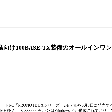
向け100BASE-TX装備のオールインワ
ノートPC「PRONOTE EXシリーズ」2モデルを5月8日に発売す
「CF-45MHFNAJ」が338,000円。OSはWindows 95が搭