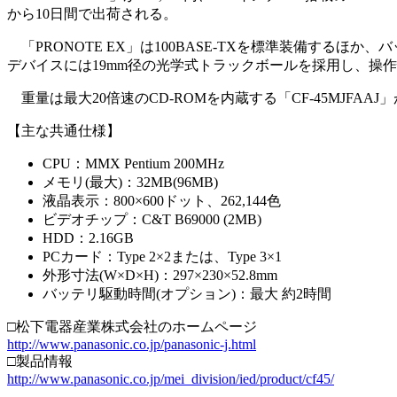
から10日間で出荷される。
「PRONOTE EX」は100BASE-TXを標準装備する
デバイスには19mm径の光学式トラックボールを採用し、操
重量は最大20倍速のCD-ROMを内蔵する「CF-45MJFAAJ」が
【主な共通仕様】
CPU：MMX Pentium 200MHz
メモリ(最大)：32MB(96MB)
液晶表示：800×600ドット、262,144色
ビデオチップ：C&T B69000 (2MB)
HDD：2.16GB
PCカード：Type 2×2または、Type 3×1
外形寸法(W×D×H)：297×230×52.8mm
バッテリ駆動時間(オプション)：最大 約2時間
□松下電器産業株式会社のホームページ
http://www.panasonic.co.jp/panasonic-j.html
□製品情報
http://www.panasonic.co.jp/mei_division/ied/product/cf45/