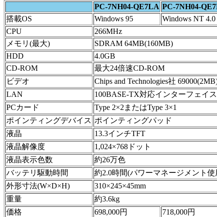
PC-7NH04-QE7LA
PC-7NH04-QE
搭載OS
Windows 95
Windows NT 4.0
CPU
266MHz
メモリ(最大)
SDRAM 64MB(160MB)
HDD
4.0GB
CD-ROM
最大24倍速CD-ROM
ビデオ
Chips and Technologies社 69000(2MB
LAN
100BASE-TX対応インターフェイス
PCカード
Type 2×2またはType 3×1
ポインティングデバイス
ポインティングパッド
液晶
13.3インチTFT
液晶解像度
1,024×768ドット
液晶表示色数
約26万色
バッテリ駆動時間
約2.0時間(パワーマネージメント使
外形寸法(W×D×H)
310×245×45mm
重量
約3.6kg
価格
698,000円
718,000円