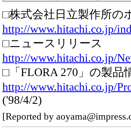
□株式会社日立製作所の
http://www.hitachi.co.jp/in
□ニュースリリース
http://www.hitachi.co.jp/
□「FLORA 270」の製品
http://www.hitachi.co.jp/P
('98/4/2)
[Reported by aoyama@impress.c