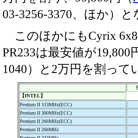
03-3256-3370、ほか
このほかにもCyrix 6
PR233は最安値が19,800
1040）と2万円を割って
【INTEL】
Pentium II 333MHz(ECC)
Pentium II 300MHz(ECC)
Pentium II 266MHz(ECC)
Pentium II 266MHz
Pentium II 233MHz