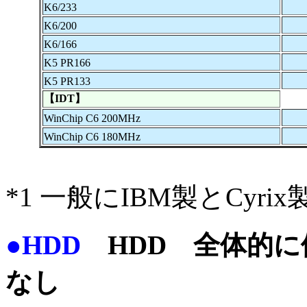
K6/233
K6/200
K6/166
K5 PR166
K5 PR133
【IDT】
WinChip C6 200MHz
WinChip C6 180MHz
*1 一般にIBM製とCyr
●HDD
HDD 全体的に
なし