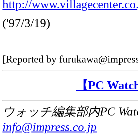
http://www.villagecenter.c
('97/3/19)
[Reported by furukawa@impress
【PC Wa
ウォッチ編集部内PC Wat
info@impress.co.jp