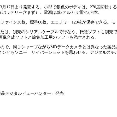
を3月17日より発売する。小型で銀色のボディは、270度回転する
は210g（バッテリー含まず）。電源は単3アルカリ電池が4本。
、ファイン30枚、標準60枚、エコノミー120枚が保存できる。
は、別売のシリアルケーブルで行なう。転送ソフトも別売で、Window
 95には画像合成ソフトと編集加工用のソフトも添付される。
るもので、同じシャープながらMDデータカメラとは異なった製品と
インともソニー サイバーショットを思わせる。デジタルスチ
「液晶デジタルビューハンター」発売