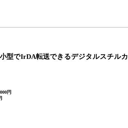
小型でIrDA転送できるデジタルスチル
00円
円