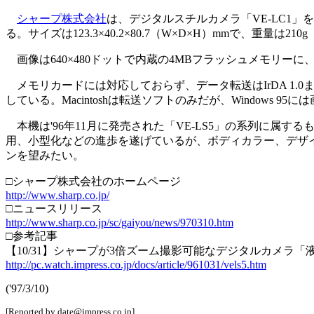
シャープ株式会社
は、デジタルスチルカメラ「VE-LC1」
る。サイズは123.3×40.2×80.7（W×D×H）mmで、重量
画像は640×480ドットで内蔵の4MBフラッシュメモリーに
メモリカードには対応しておらず、データ転送はIrDA 1.0また
している。Macintoshは転送ソフトのみだが、Windows
本機は'96年11月に発売された「VE-LS5」の系列に属す
用、小型化などの進歩を遂げているが、ボディカラー、デザ
ンを望みたい。
□シャープ株式会社のホームページ
http://www.sharp.co.jp/
□ニュースリリース
http://www.sharp.co.jp/sc/gaiyou/news/970310.htm
□参考記事
【10/31】シャープが3倍ズーム撮影可能なデジタルカメラ
http://pc.watch.impress.co.jp/docs/article/961031/vels5.htm
('97/3/10)
[Reported by date@impress.co.jp]