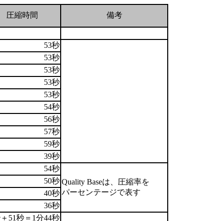
圧縮時間
備考
.
.
53秒
53秒
53秒
53秒
53秒
.
54秒
56秒
57秒
59秒
39秒
54秒
50秒
Quality Baseは、圧縮率を
パーセンテージで表す
40秒
36秒
秒＋51秒＝1分44秒