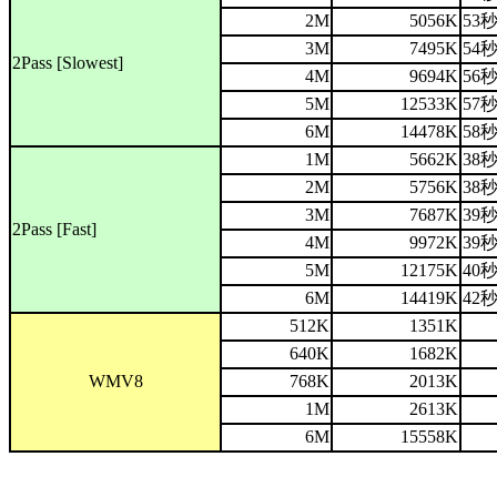
2M
5056K
53
3M
7495K
54
2Pass [Slowest]
4M
9694K
56
5M
12533K
57
6M
14478K
58
1M
5662K
38
2M
5756K
38
3M
7687K
39
2Pass [Fast]
4M
9972K
39
5M
12175K
40
6M
14419K
42
512K
1351K
640K
1682K
WMV8
768K
2013K
1M
2613K
6M
15558K