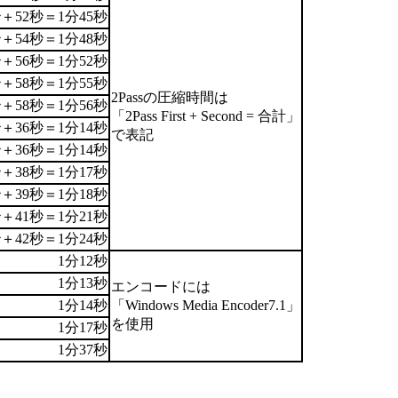
秒＋52秒＝1分45秒
秒＋54秒＝1分48秒
秒＋56秒＝1分52秒
秒＋58秒＝1分55秒
2Passの圧縮時間は
秒＋58秒＝1分56秒
「2Pass First + Second = 合計」
秒＋36秒＝1分14秒
で表記
秒＋36秒＝1分14秒
秒＋38秒＝1分17秒
秒＋39秒＝1分18秒
秒＋41秒＝1分21秒
秒＋42秒＝1分24秒
1分12秒
1分13秒
エンコードには
1分14秒
「Windows Media Encoder7.1」
を使用
1分17秒
1分37秒