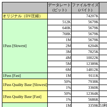
データレート
ファイルサイズ
.
(ビット)
(バイト)
オリジナル（DV圧縮）
.
74207K
512K
5679K
640K
5679K
768K
5679K
1M
5679K
1Pass [Slowest]
2M
6204K
3M
7825K
4M
10022K
5M
12389K
6M
14812K
1Pass [Fast]
1M
9111K
50%
7938K
1Pass Quality Base [Slowest]
1%
3360K
50%
12364K
1Pass Quality Base [Fast]
1%
5686K
1M
3359K
53