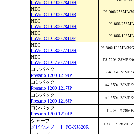
LaVie C LC900J/84DH
NEC
P3-900/256MB/30
LaVie C LC900J/84DB
NEC
P3-800/256MB
LaVie C LC800J/84DH
NEC
P3-800/128MB
LaVie C LC800J/84DF
NEC
P3-800/128MB/30G
LaVie C LC800J/74DH
NEC
P3-700/128MB/20
LaVie C LC750J/74DH
コンパック
A4-1G/128MB/3
Presario 1200 1219JP
コンパック
A4-850/128MB/2
Presario 1200 1217JP
コンパック
A4-850/128MB/2
Presario 1200 1216JP
コンパック
DU-800/128MB/
Presario 1200 1210JP
シャープ
P3-850/128MB/2
メビウスノート PC-XJ820R