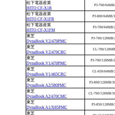
松下電器産業
P3-700/64MB/
HITO CF-X1R
松下電器産業
P3-800/64MB/3
HITO CF-X1FR
松下電器産業
P3-700/64MB/
HITO CF-X1FM
東芝
P3-700/128MB/
DynaBook V2/470PMC
東芝
CL-700/128MB
DynaBook V2/470CRC
東芝
P3-700/128MB/2
DynaBook V1/470PMC
東芝
CL-650/64MB/2
DynaBook V1/465CRC
東芝
P3-800/128MB/3
DynaBook A2/580PMC
東芝
CL-700/128MB/30
DynaBook A2/470CMC
東芝
P3-850/128MB/
DynaBook A1/X85PMC
東芝