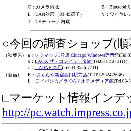
C：カメラ内蔵
B：Bluetoot
L：LAN対応（RJ-45端子）
Y：ワイヤレ
T：TVチューナ内蔵
○今回の調査ショップ(順
（秋葉原）
a：
ソフマップ1号店 Chicago Windows専門館
(Tel.
b：
LAOX ザ・コンピュータ館
(Tel.03-5256-3111)
c：
T-ZONE.本店
(Tel.03-3526-7711)
（新宿）
K：
さくらや新宿西口駅前店
(Tel.03-5324-3636)
L：
ヨドバシカメラ OAマルチメディア館
(Tel.03-
□マーケット情報インデ
http://pc.watch.impress.co.