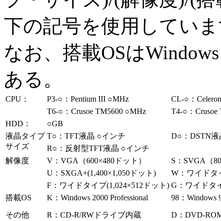
下の記号を使用していま
なお、搭載OSはWindo
ある。
CPU：
P3-○：Pentium III ○MHz
CL-○：Celero
T6-○：Crusoe TM5600 ○MHz
T4-○：Crusoe
HDD：
○GB
液晶タイプ
T○：TFT液晶 ○インチ
D○：DSTN液
サイズ
R○：反射型TFT液晶 ○インチ
解像度
V：VGA（600×480ドット）
S：SVGA（8
U：SXGA+(1,400×1,050ドット)
W：ワイドタイプ
F：ワイドタイプ(1,024×512ドット)
G：ワイドタイプ
搭載OS
K：Windows 2000 Professional
98：Windows 
その他
R：CD-R/RWドライブ内蔵
D：DVD-R