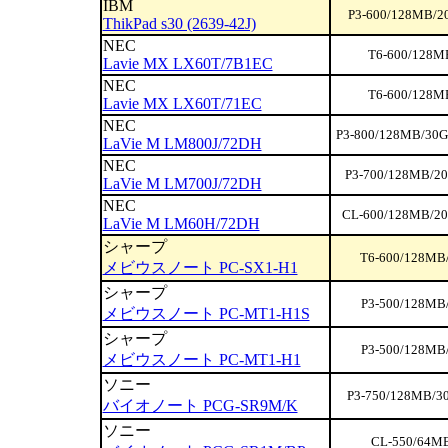
IBM
P3-600/128MB/2
ThikPad s30 (2639-42J)
NEC
T6-600/128M
Lavie MX LX60T/7B1EC
NEC
T6-600/128M
Lavie MX LX60T/71EC
NEC
P3-800/128MB/30G
LaVie M LM800J/72DH
NEC
P3-700/128MB/20
LaVie M LM700J/72DH
NEC
CL-600/128MB/20
LaVie M LM60H/72DH
シャープ
T6-600/128MB/
メビウスノート PC-SX1-H1
シャープ
P3-500/128MB
メビウスノート PC-MT1-H1S
シャープ
P3-500/128MB
メビウスノート PC-MT1-H1
ソニー
P3-750/128MB/30
バイオノート PCG-SR9M/K
ソニー
CL-550/64MB