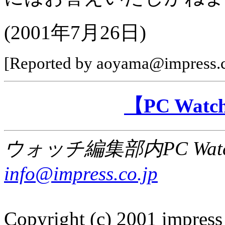
(2001年7月26日)
[Reported by aoyama@impress.c
【PC Wa
ウォッチ編集部内PC Wat
info@impress.co.jp
Copyright (c) 2001 impress 