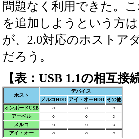
問題なく利用できた。こ
を追加しようという方は
が、2.0対応のホスト
だろう。
【表：USB 1.1の相互接
デバイス
ホスト
メルコHDD
アイ・オーHDD
その他
オンボードUSB
○
○
○
アーベル
○
○
○
メルコ
○
○
○
アイ・オー
○
○
○