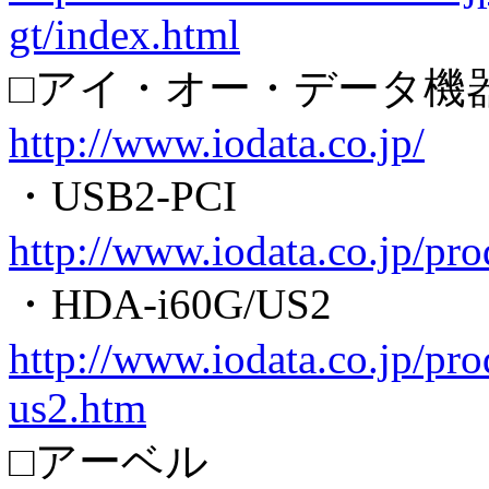
gt/index.html
□アイ・オー・データ機
http://www.iodata.co.jp/
・USB2-PCI
http://www.iodata.co.jp/pr
・HDA-i60G/US2
http://www.iodata.co.jp/pro
us2.htm
□アーベル