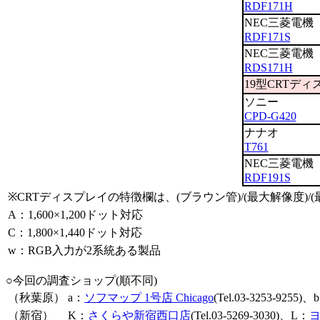
RDF171H
NEC三菱電機
RDF171S
NEC三菱電機
RDS171H
19型CRTディ
ソニー
CPD-G420
ナナオ
T761
NEC三菱電機
RDF191S
※CRTディスプレイの特徴欄は、(ブラウン管)/(最大解像度
A：1,600×1,200ドット対応
C：1,800×1,440ドット対応
w：RGB入力が2系統ある製品
○今回の調査ショップ(順不同)
（秋葉原）
a：
ソフマップ 1号店 Chicago
(Tel.03-3253-9255)、
（新宿）
K：
さくらや新宿西口店
(Tel.03-5269-3030)、L：