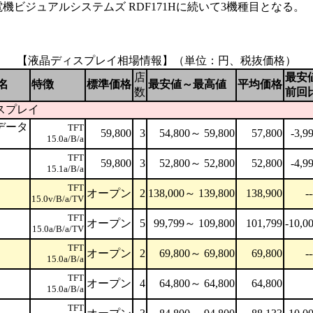
電機ビジュアルシステムズ RDF171Hに続いて3機種目となる。
【液晶ディスプレイ相場情報】（単位：円、税抜価格）
店
最安
名
特徴
標準価格
最安値～最高値
平均価格
数
前回
スプレイ
データ
TFT
59,800
3
54,800～ 59,800
57,800
-3,9
15.0a/B/a
TFT
59,800
3
52,800～ 52,800
52,800
-4,9
15.1a/B/a
TFT
オープン
2
138,000～ 139,800
138,900
--
15.0v/B/a/TV
TFT
オープン
5
99,799～ 109,800
101,799
-10,0
15.0a/B/a/TV
TFT
オープン
2
69,800～ 69,800
69,800
--
15.0a/B/a
TFT
オープン
4
64,800～ 64,800
64,800
15.0a/B/a
TFT