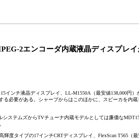
PEG-2エンコーダ内蔵液晶ディスプレ
インチ液晶ディスプレイ、LL-M1550A（最安値138,00
る必要がある。シャープからはこのほかに、スピーカを内蔵した15イ
テムズからTVチューナ内蔵モデルとしては廉価なMDT152R（
る。
イプの17インチCRTディスプレイ、FlexScan T565（