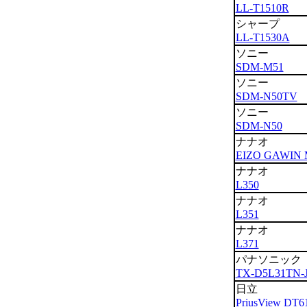
LL-T1510R
シャープ
LL-T1530A
ソニー
SDM-M51
ソニー
SDM-N50TV
ソニー
SDM-N50
ナナオ
EIZO GAWIN 
ナナオ
L350
ナナオ
L351
ナナオ
L371
パナソニック
TX-D5L31TN-
日立
PriusView DT