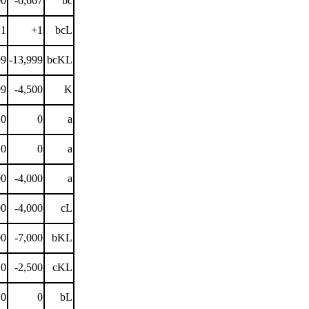
00
-6,667
bc
1
+1
bcL
99
-13,999
bcKL
99
-4,500
K
0
0
a
0
0
a
00
-4,000
a
00
-4,000
cL
00
-7,000
bKL
0
-2,500
cKL
0
0
bL