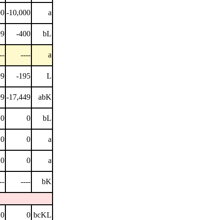
00
-10,000
a
99
-400
bL
--
----
a
99
-195
L
99
-17,449
abK
0
0
bL
0
0
a
0
0
a
--
----
bK
0
0
bcKL