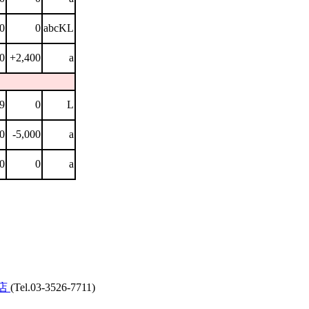
0
0
abcKL
0
+2,400
a
9
0
L
0
-5,000
a
0
0
a
本店
(Tel.03-3526-7711)