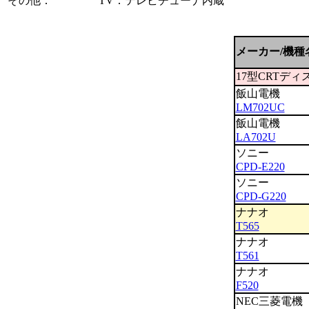
その他：
TV：テレビチューナ内蔵
メーカー/機種
17型CRTディ
飯山電機
LM702UC
飯山電機
LA702U
ソニー
CPD-E220
ソニー
CPD-G220
ナナオ
T565
ナナオ
T561
ナナオ
F520
NEC三菱電機