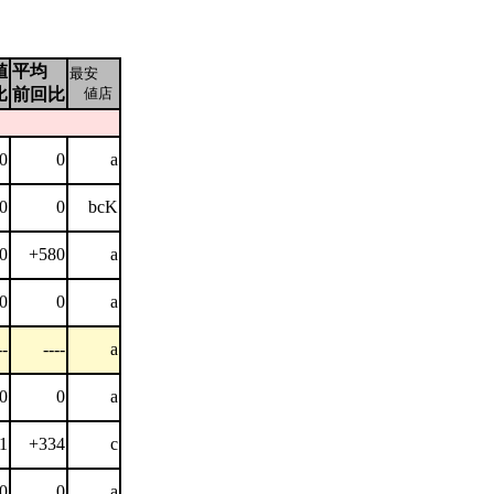
値
平均
最安
比
前回比
値店
0
0
a
0
0
bcK
0
+580
a
0
0
a
--
----
a
0
0
a
1
+334
c
0
0
a