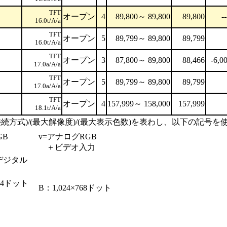
TFT
オープン
4
89,800～ 89,800
89,800
--
16.0t/A/a
TFT
オープン
5
89,799～ 89,800
89,799
16.0t/A/a
TFT
オープン
3
87,800～ 89,800
88,466
-6,0
17.0a/A/a
TFT
オープン
5
89,799～ 89,800
89,799
17.0a/A/a
TFT
オープン
4
157,999～ 158,000
157,999
18.1t/A/a
続方式)/(最大解像度)/(最大表示色数)を表わし、以下の記号
GB
v=アナログRGB
＋ビデオ入力
デジタル
024ドット
B：1,024×768ドット