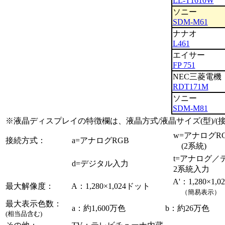
LL-T1610W
ソニー
SDM-M61
ナナオ
L461
エイサー
FP 751
NEC三菱電機
RDT171M
ソニー
SDM-M81
※液晶ディスプレイの特徴欄は、液晶方式/液晶サイズ(型)/(接
w=アナログR
接続方式：
a=アナログRGB
(2系統)
t=アナログ／
d=デジタル入力
2系統入力
A'：1,280×1,
最大解像度：
A：1,280×1,024ドット
（簡易表示）
最大表示色数：
a：約1,600万色
b：約26万色
(相当品含む)