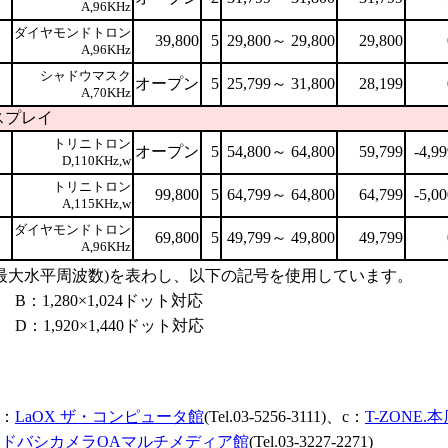
A,96KHz
ダイヤモンドトロン
39,800
5
29,800～ 29,800
29,800
A,96KHz
シャドウマスク
オープン
5
25,799～ 31,800
28,199
A,70KHz
スプレイ
トリニトロン
オープン
5
54,800～ 64,800
59,799
-4,99
D,110KHz,w
トリニトロン
99,800
5
64,799～ 64,800
64,799
-5,00
A,115KHz,w
ダイヤモンドトロン
69,800
5
49,799～ 49,800
49,799
A,96KHz
)/(最大水平周波数)を表わし、以下の記号を使用しています。
B：1,280×1,024ドット対応
D：1,920×1,440ドット対応
b：
LaOX ザ・コンピュータ館
(Tel.03-5256-3111)、c：
T-ZONE.
ヨドバシカメラOAマルチメディア館
(Tel.03-3227-2271)