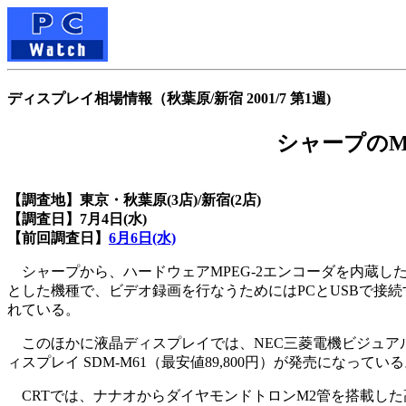
ディスプレイ相場情報（秋葉原/新宿 2001/7 第1週)
シャープのM
【調査地】東京・秋葉原(3店)/新宿(2店)
【調査日】7月4日(水)
【前回調査日】
6月6日(水)
シャープから、ハードウェアMPEG-2エンコーダを内蔵した15
とした機種で、ビデオ録画を行なうためにはPCとUSBで接続す
れている。
このほかに液晶ディスプレイでは、NEC三菱電機ビジュアルシス
ィスプレイ SDM-M61（最安値89,800円）が発売になってい
CRTでは、ナナオからダイヤモンドトロンM2管を搭載した高輝度タ