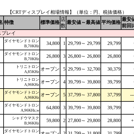
【CRTディスプレイ相場情報】（単位：円、税抜価格）
店
最安
名
特徴
標準価格
最安値～最高値
平均価格
数
前回
スプレイ
ダイヤモンドトロン
34,800
1
29,799～ 29,799
29,799
B,70KHz
ダイヤモンドトロン
26,800
3
26,800～ 26,800
26,800
B,70KHz
トリニトロン
オープン
5
29,799～ 32,700
30,379
A,85KHz
トリニトロン
オープン
4
39,799～ 39,800
39,799
A,96KHz
ダイヤモンドトロン
オープン
5
37,799～ 37,800
37,799
--
A,96KHz
ダイヤモンドトロン
64,800
3
39,799～ 39,800
39,799
A,96KHz,w
シャドウマスク
59,800
2
27,800～ 29,800
28,800
+
B,96KHz
ダイヤモンドトロン
オープン
2
31,799～ 31,800
31,799