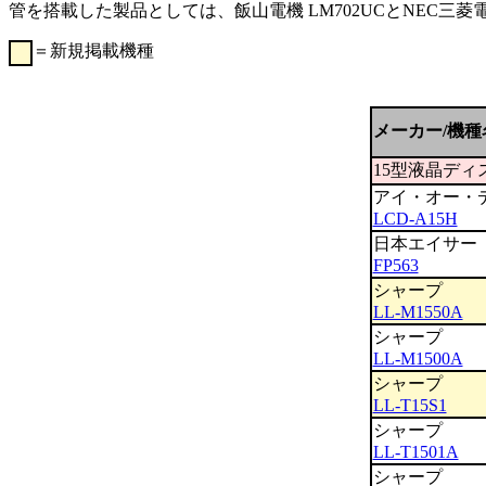
管を搭載した製品としては、飯山電機 LM702UCとNEC三菱
＝新規掲載機種
00
メーカー/機種
15型液晶ディ
アイ・オー・
LCD-A15H
日本エイサー
FP563
シャープ
LL-M1550A
シャープ
LL-M1500A
シャープ
LL-T15S1
シャープ
LL-T1501A
シャープ