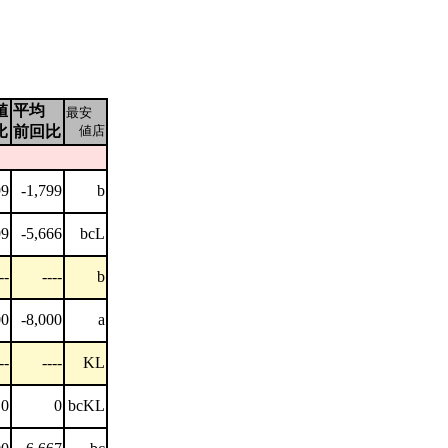
値
平均
最安
比
前回比
値店
99
-1,799
b
99
-5,666
bcL
--
----
b
00
-8,000
a
--
----
KL
0
0
bcKL