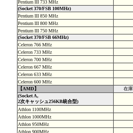
Pentium III 733 MHz
(Socket 370/FSB 100MHz)
Pentium III 850 MHz
Pentium III 800 MHz
Pentium III 750 MHz
(Socket 370/FSB 66MHz)
Celeron 766 MHz
Celeron 733 MHz
Celeron 700 MHz
Celeron 667 MHz
Celeron 633 MHz
Celeron 600 MHz
【AMD】
在庫
(Socket A,
2次キャッシュ256KB統合型)
Athlon 1100MHz
Athlon 1000MHz
Athlon 950MHz
Athlon 900MHz