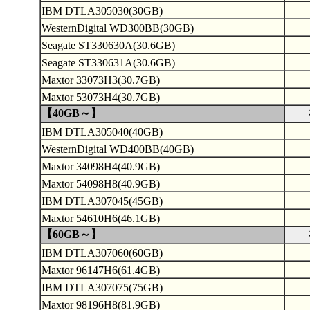
IBM DTLA305030(30GB)
WesternDigital WD300BB(30GB)
Seagate ST330630A(30.6GB)
Seagate ST330631A(30.6GB)
Maxtor 33073H3(30.7GB)
Maxtor 53073H4(30.7GB)
【40GB～】
IBM DTLA305040(40GB)
WesternDigital WD400BB(40GB)
Maxtor 34098H4(40.9GB)
Maxtor 54098H8(40.9GB)
IBM DTLA307045(45GB)
Maxtor 54610H6(46.1GB)
【60GB～】
IBM DTLA307060(60GB)
Maxtor 96147H6(61.4GB)
IBM DTLA307075(75GB)
Maxtor 98196H8(81.9GB)