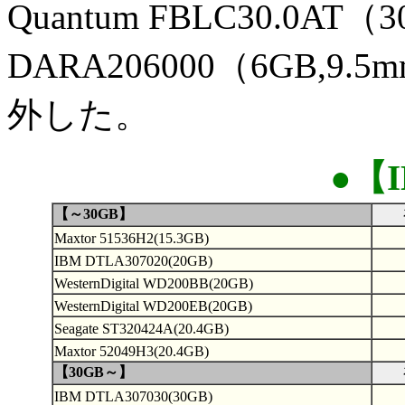
Quantum FBLC30.0AT
DARA206000（6GB,
外した。
●【I
【～30GB】
Maxtor 51536H2(15.3GB)
IBM DTLA307020(20GB)
WesternDigital WD200BB(20GB)
WesternDigital WD200EB(20GB)
Seagate ST320424A(20.4GB)
Maxtor 52049H3(20.4GB)
【30GB～】
IBM DTLA307030(30GB)