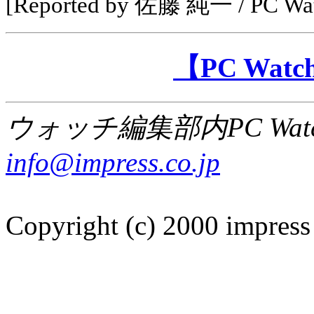
[Reported by 佐藤 純一 / PC 
【PC Wa
ウォッチ編集部内PC Wat
info@impress.co.jp
Copyright (c) 2000 impress 