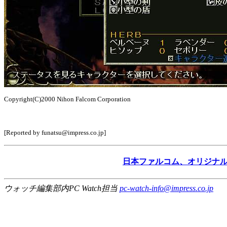
Copyright(C)2000 Nihon Falcom Corporation
[Reported by funatsu@impress.co.jp]
日本ファルコム、オリジナ
ウォッチ編集部内PC Watch担当
pc-watch-info@impress.co.jp