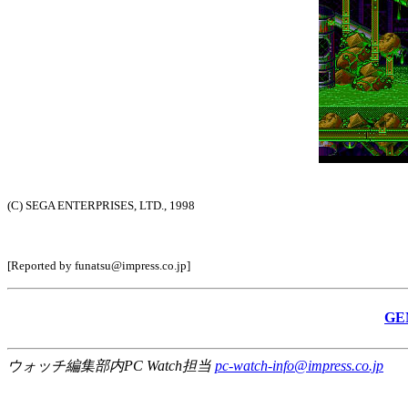
(C) SEGA ENTERPRISES, LTD., 1998
[Reported by funatsu@impress.co.jp]
GE
ウォッチ編集部内PC Watch担当
pc-watch-info@impress.co.jp