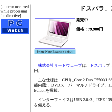
[an error occurred
ドスパラ、79,
while processing
the directive]
発売中
価格：79,980円
Prime Note Beatribe debut!
株式会社サードウェーブ
は、
ドスパラ
ブラ
円。
主な仕様は、CPUにCore 2 Duo T5500(1.
能内蔵)、DVDスーパーマルチドライブ、1,280×
Editionを搭載。
インターフェイスはUSB 2.0×3、IEEE 1394
を備える。