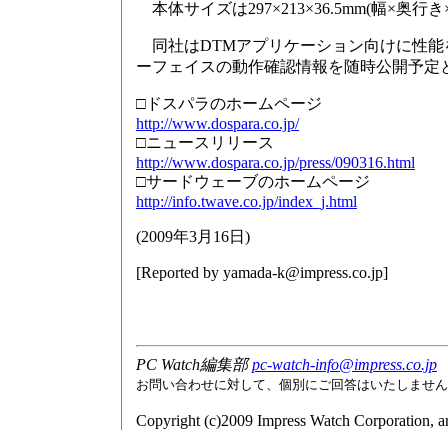
本体サイズは297×213×36.5mm(幅×奥行き
同社はDTMアプリケーション向けに性能
ーフェイスの動作確認情報を随時公開予定
□ドスパラのホームページ
http://www.dospara.co.jp/
□ニュースリリース
http://www.dospara.co.jp/press/090316.html
□サードウェーブのホームページ
http://info.twave.co.jp/index_j.html
(
2009年3月16日
)
[Reported by
yamada-k@impress.co.jp
]
PC Watch編集部
pc-watch-info@impress.co.jp
お問い合わせに対して、個別にご回答はいたしません
Copyright (c)2009 Impress Watch Corporation, an