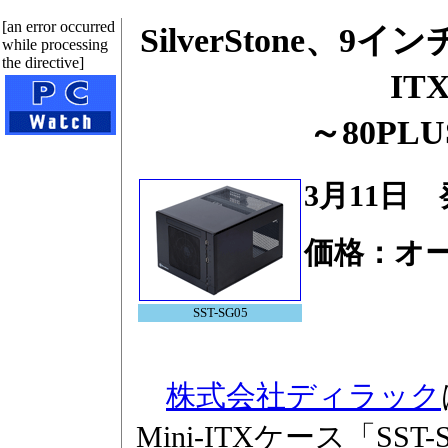
[an error occurred
SilverStone、
while processing
the directive]
IT
～80PL
3月11日
価格：オ
SST-SG05
株式会社ディラック
Mini-ITXケース「SST