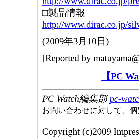
http://www.dirac.co.jp/p
□製品情報
http://www.dirac.co.jp/sil
(
2009年3月10日
)
[Reported by
matuyama@i
【PC W
PC Watch編集部
pc-watc
お問い合わせに対して、個
Copyright (c)2009 Impres