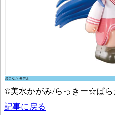
泉こなた モデル
©美水かがみ/らっきー☆ぱ
記事に戻る