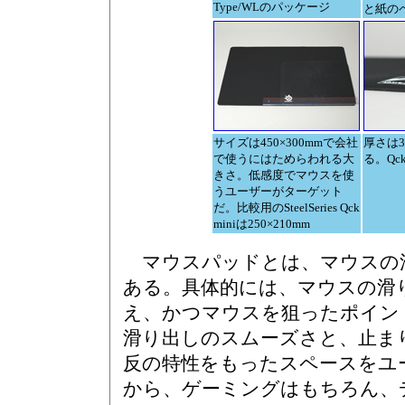
Type/WLのパッケージ
と紙の
サイズは450×300mmで会社
厚さは
で使うにはためらわれる大
る。Qc
きさ。低感度でマウスを使
うユーザーがターゲット
だ。比較用のSteelSeries Qck
miniは250×210mm
マウスパッドとは、マウスの
ある。具体的には、マウスの滑
え、かつマウスを狙ったポイン
滑り出しのスムーズさと、止ま
反の特性をもったスペースをユ
から、ゲーミングはもちろん、