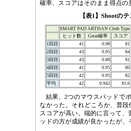
確率、スコアはそのまま得点の
【表1】Shootの
SMART PAD ARTISAN Cloth Type
ヒット数
Great確率
スコア
1回目
41
0.98
81
2回目
43
0.95
84
3回目
43
0.88
81
4回目
41
0.95
80
5回目
42
0.95
82
平均
42
0.942
81.6
結果、2つのマウスパッドでポ
なかった。それどころか、普段使
スコアが高い。端的に言って、
ッドの方が成績が良かったが、