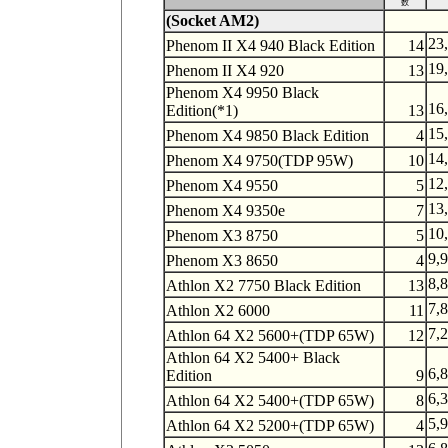
数
(Socket AM2)
23
Phenom II X4 940 Black Edition
14
19
Phenom II X4 920
13
Phenom X4 9950 Black
16
Edition(*1)
13
15
Phenom X4 9850 Black Edition
4
14
Phenom X4 9750(TDP 95W)
10
12
Phenom X4 9550
5
13
Phenom X4 9350e
7
10
Phenom X3 8750
5
9,
Phenom X3 8650
4
8,
Athlon X2 7750 Black Edition
13
7,
Athlon X2 6000
11
7,
Athlon 64 X2 5600+(TDP 65W)
12
Athlon 64 X2 5400+ Black
6,
Edition
9
6,
Athlon 64 X2 5400+(TDP 65W)
8
5,
Athlon 64 X2 5200+(TDP 65W)
4