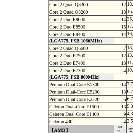
18
Core 2 Quad Q8300
12
16
Core 2 Quad Q8200
13
25
Core 2 Duo E8600
14
17
Core 2 Duo E8500
15
16
Core 2 Duo E8400
14
(LGA775, FSB 1066MHz)
18
Core 2 Quad Q6600
7
13
Core 2 Duo E7500
12
11
Core 2 Duo E7400
13
10
Core 2 Duo E7300
4
(LGA775, FSB 800MHz)
7,
Pentium Dual-Core E5300
14
6,
Pentium Dual-Core E5200
13
6,
Pentium Dual-Core E2220
6
5,
Celeron Dual-Core E1500
13
4,
Celeron Dual-Core E1400
9
3,
Celeron 430
4
在庫
【AMD】
ショップ