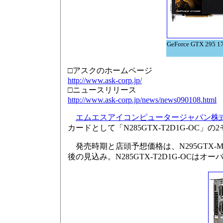
GeForce GTX 295 
□アスクのホームページ
http://www.ask-corp.jp/
□ニュースリリース
http://www.ask-corp.jp/news/news090108.html
エムエスアイコンピュータージャパン株
カードとして「N285GTX-T2D1G-O
発売時期と店頭予想価格は、N295GTX-M2D17
後の見込み。N285GTX-T2D1G-OCは