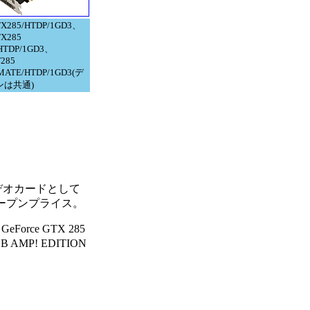
X285/HTDP/1GD3、
X285
HTDP/1GD3、
285
MATE/HTDP/1GD3(デ
ンは共通)
載ビデオカードとして
べてオープンプライス。
orce GTX 285
AMP! EDITION