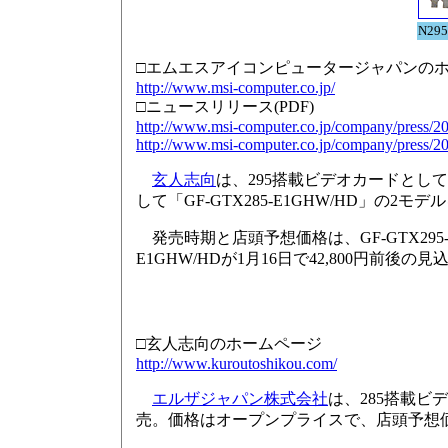
N29
□エムエスアイコンピュータージャパンの
http://www.msi-computer.co.jp/
□ニュースリリース(PDF)
http://www.msi-computer.co.jp/company/press/
http://www.msi-computer.co.jp/company/press/
玄人志向
は、295搭載ビデオカードとして「G
して「GF-GTX285-E1GHW/HD」の
発売時期と店頭予想価格は、GF-GTX295-E17
E1GHW/HDが1月16日で42,800円前
□玄人志向のホームページ
http://www.kuroutoshikou.com/
エルザジャパン株式会社
は、285搭載ビデ
売。価格はオープンプライスで、店頭予想価格