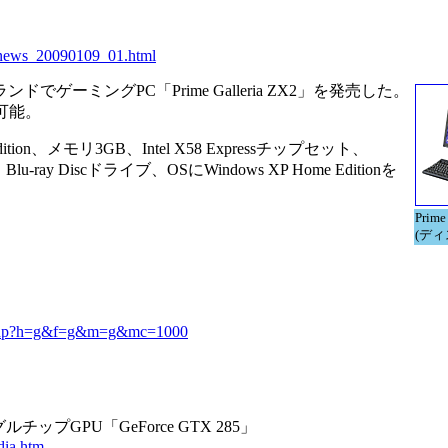
/news_20090109_01.html
ンドでゲーミングPC「Prime Galleria ZX2」を発売した。
可能。
dition、メモリ3GB、Intel X58 Expressチップセット、
u-ray Discドライブ、OSにWindows XP Home Editionを
Prime
(デ
il.php?h=g&f=g&m=g&mc=1000
チップGPU「GeForce GTX 285」
dia.htm