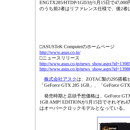
ENGTX285/HTDP/1GD3が1月15日で
のうち前2者はリファレンス仕様で、後2者
□ASUSTeK Computerのホームページ
http://www.asus.co.jp/
□ニュースリリース
http://www.asus.co.jp/news_show.aspx?id=1398
http://www.asus.co.jp/news_show.aspx?id=1398
株式会社アスク
は、ZOTAC製の295搭載ビ
「GeForce GTX 285 1GB」、「GeFor
発売時期と店頭予想価格は、GeForce GTX 295
1GB AMP! EDITIONが1月15日でそれぞれ4
はオーバークロックモデルとなっている。