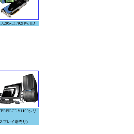
TX295-E1792HW/HD
ERPIECE V1100シリ
ィスプレイ別売り)