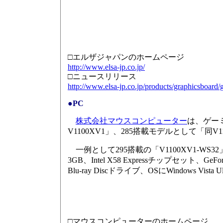
□エルザジャパンのホームページ
http://www.elsa-jp.co.jp/
□ニュースリリース
http://www.elsa-jp.co.jp/products/graphicsboard/
●PC
株式会社マウスコンピューター
は、ゲーミ
V1100XV1」、285搭載モデルとして「同V
一例として295搭載の「V1100XV1-WS32」は、CPU
3GB、Intel X58 Expressチップセット、GeF
Blu-ray Discドライブ、OSにWindows Vis
□マウスコンピューターのホームページ