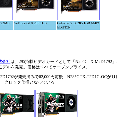
1792MB
GeForce GTX 285 1GB
GeForce GTX 285 1GB AMP!
EDITION
式会社
は、295搭載ビデオカードとして「N295GTX-M2D1792
C」の2モデルを発売。価格はすべてオープンプライス。
92が発売済みで62,000円前後、N285GTX-T2D1G-OCが1月1
オーバークロック仕様となっている。