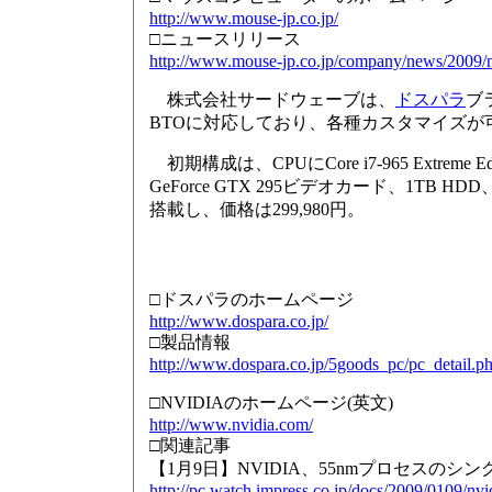
http://www.mouse-jp.co.jp/
□ニュースリリース
http://www.mouse-jp.co.jp/company/news/2009
株式会社サードウェーブは、
ドスパラ
ブラ
BTOに対応しており、各種カスタマイズが
初期構成は、CPUにCore i7-965 Extreme E
GeForce GTX 295ビデオカード、1TB HDD、Bl
搭載し、価格は299,980円。
□ドスパラのホームページ
http://www.dospara.co.jp/
□製品情報
http://www.dospara.co.jp/5goods_pc/pc_deta
□NVIDIAのホームページ(英文)
http://www.nvidia.com/
□関連記事
【1月9日】NVIDIA、55nmプロセスのシングル
http://pc.watch.impress.co.jp/docs/2009/0109/nvi