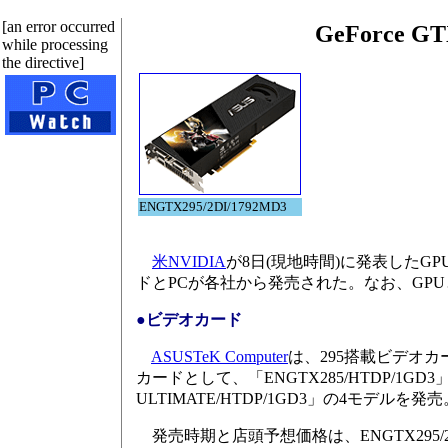
[an error occurred
GeForce
while processing
the directive]
ENGTX295/2DI/1792MD3
米NVIDIA
が8日(現地時間)に発表したGPU「
ドとPCが各社から発売された。なお、GP
●ビデオカード
ASUSTeK Computer
は、295搭載ビデオカード
カードとして、「ENGTX285/HTDP/1GD3」、
ULTIMATE/HTDP/1GD3」の4モデ
発売時期と店頭予想価格は、ENGTX295/2