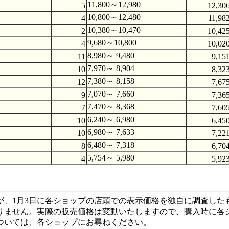
11,800～12,980
5
12,30
10,800～12,480
4
11,98
10,380～10,470
2
10,42
9,680～10,800
4
10,02
8,980～ 9,480
11
9,15
7,970～ 8,904
10
8,32
7,380～ 8,158
12
7,67
7,070～ 7,660
9
7,36
7,470～ 8,368
7
7,60
6,240～ 6,980
10
6,45
6,980～ 7,633
10
7,22
6,480～ 7,318
8
6,70
5,754～ 5,980
4
5,92
純一が、1月3日に各ショップの店頭での表示価格を独自に調査し
りません。実際の販売価格は変動いたしますので、購入時に各
ついては、各ショップにお尋ねください。