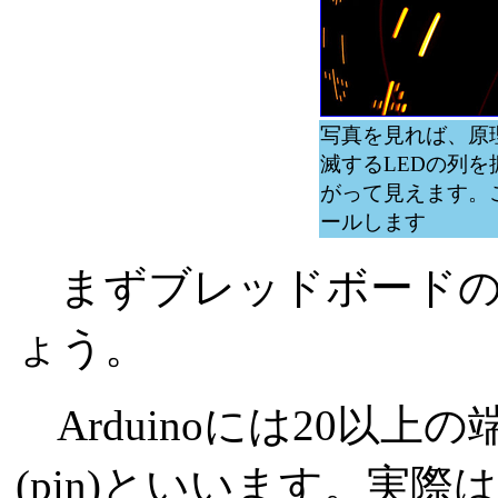
写真を見れば、原
滅するLEDの列
がって見えます。この
ールします
まずブレッドボードの
ょう。
Arduinoには20以
(pin)といいます。実