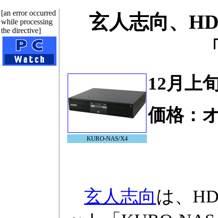
[an error occurred
玄人志向、HD
while processing
the directive]
「
12月上
価格：
KURO-NAS/X4
玄人志向
は、HD