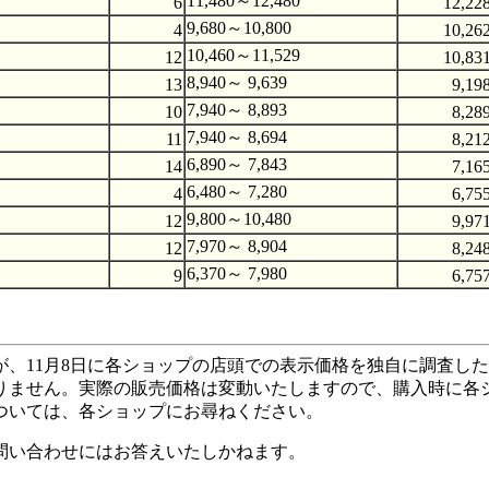
11,480～12,480
6
12,22
9,680～10,800
4
10,26
10,460～11,529
12
10,83
8,940～ 9,639
13
9,19
7,940～ 8,893
10
8,28
7,940～ 8,694
11
8,21
6,890～ 7,843
14
7,16
6,480～ 7,280
4
6,75
9,800～10,480
12
9,97
7,970～ 8,904
12
8,24
6,370～ 7,980
9
6,75
一が、11月8日に各ショップの店頭での表示価格を独自に調査し
りません。実際の販売価格は変動いたしますので、購入時に各
ついては、各ショップにお尋ねください。
問い合わせにはお答えいたしかねます。