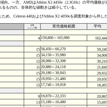
向。一方、AMDはAthlon X2 4450e（2.3GHz）の平均価格が2
れるものの、全体的な値動きは縮小している。
leron 440およびAthlon X2 4050eを調査対象から外し
在庫
実売価格範囲
平均
ショップ数
159,800～165,980
4
162,44
58,450～60,270
15
59,24
34,150～35,980
15
34,90
28,980～32,308
12
30,21
20,880～24,118
11
21,84
29,180～30,943
15
29,93
19,950～21,480
15
20,65
17,740～19,918
15
18,49
19,870～22,333
9
20,86
15,180～16,480
13
15,69