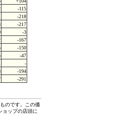
8
+104
2
-115
1
-218
8
-217
9
-3
2
-167
5
-150
5
-47
1
-
8
-194
7
-291
たものです。この価
ショップの店頭に