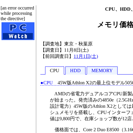
[an error occurred
CPU、HDD
while processing
the directive]
メモリ価格
【調査地】東京・秋葉原
【調査日】11月8日(土)
【前回調査日】
11月1日(土)
CPU
HDD
MEMORY
●CPU
45W版Athlon X2の最上位モデル50
AMDの省電力デュアルコアCPU新製品、At
が始まった。発売済みの4850e（2.5
設計電力）45W版のAthlon X2と
シュメモリを搭載し、CPUインターフェイ
値は9,800円で、在庫ショップ数が1
価格面では、Core 2 Duo E8500（