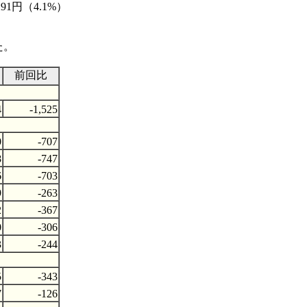
91円（4.1%）
た。
前回比
4
-1,525
0
-707
8
-747
6
-703
9
-263
2
-367
0
-306
3
-244
5
-343
7
-126