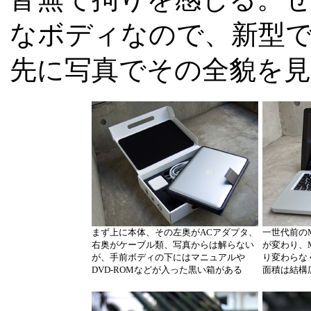
なボディなので、新型
先に写真でその全貌を
まず上に本体、その左奥がACアダプタ、
一世代前のM
右奥がケーブル類、写真からは解らない
が変わり、M
が、手前ボディの下にはマニュアルや
り変わらな
DVD-ROMなどが入った黒い箱がある
面積は結構