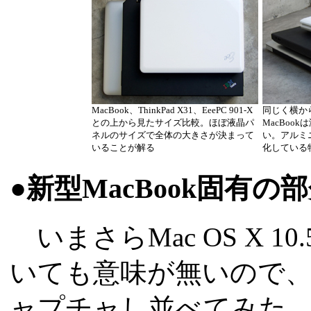
MacBook、ThinkPad X31、EeePC 901-X
同じく横か
との上から見たサイズ比較。ほぼ液晶パ
MacBoo
ネルのサイズで全体の大きさが決まって
い。アルミ
いることが解る
化している
●新型MacBook固有の
いまさらMac OS X 10
いても意味が無いので、M
ャプチャし並べてみた。O