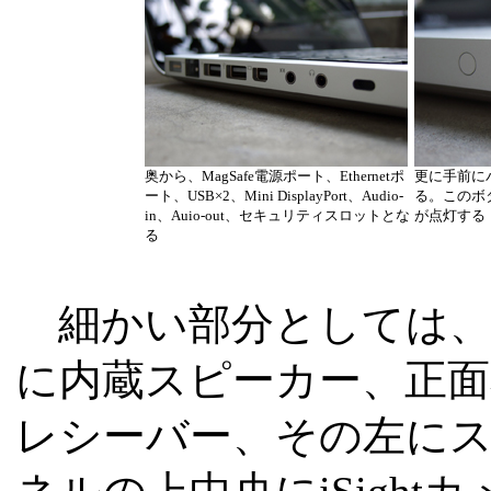
奥から、MagSafe電源ポート、Ethernetポ
更に手前に
ート、USB×2、Mini DisplayPort、Audio-
る。このボ
in、Auio-out、セキュリティスロットとな
が点灯する
る
細かい部分としては、
に内蔵スピーカー、正
レシーバー、その左に