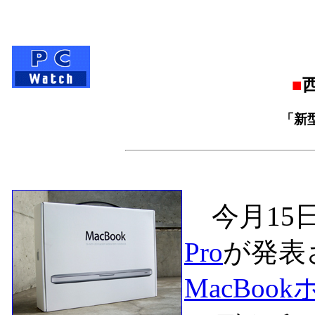
■
「新型
今月15
Pro
が発表
MacBoo