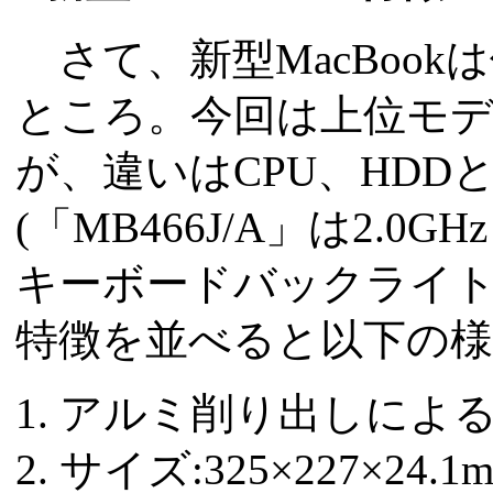
さて、新型MacBoo
ところ。今回は上位モデル
が、違いはCPU、HD
(「MB466J/A」は2.0GHz I
キーボードバックライト
特徴を並べると以下の
アルミ削り出しによ
サイズ:325×227×24.