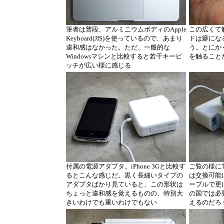
筆者は普段、アルミニウムボディのApple
この広くて
Keyboard(JIS)を使っているので、あまり
ドは癖になる
違和感はなかった。ただ、一般的な
う。とにか
Windowsマシンと比較すると若干キーピ
を触ること
ッチが広い様に感じる
付属の電源アダプタ。iPhone 3Gと比較す
ご覧の様に
るとこんな感じだ。黒く長細いタイプの
は交換可能
アダプタばかり見ていると、この形状は
ーブルで更
ちょっと違和感を覚えるものの、特別大
の国では必
きいわけでも重いわけでもない
えるのだろ