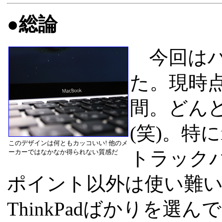
●総論
今回はハ
た。現時
間。どん
(笑)。特
このデザインは何ともカッコいい! 他のメ
ーカーではなかなか得られない質感だ
トラック
ポイント以外は使い難い
ThinkPadばかりを