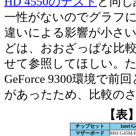
HD 4550のテスト
と同じ
一性がないのでグラフに
違いによる影響が小さい
どは、おおざっぱな比
せて参照してほしい。ただし
GeForce 9300環
があったため、比較の
【表
チップセット
Intel G
マザーボード
MSI G45M-