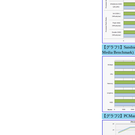
【グラフ1】Sandra 200
Media Benchmark)
【グラフ2】PCMark05