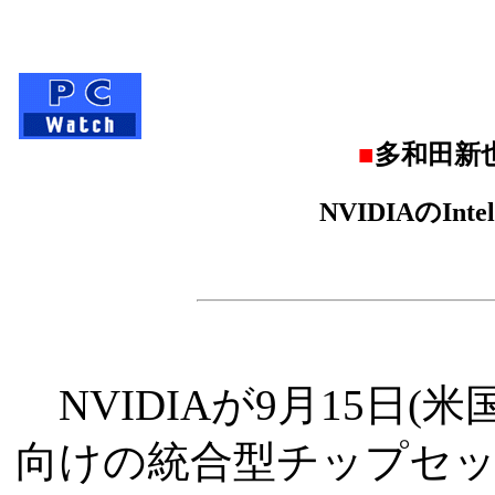
■
多和田新
NVIDIAのI
NVIDIAが9月15日(米
向けの統合型チップセット「G