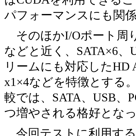
パフォーマンスにも関
そのほかI/Oポート周りは、
などと近く、SATA×6、US
リームにも対応したHD Audio
x1×4などを特徴とする。GeF
較では、SATA、USB、PC
つ増やされる格好とな
今回テストに利用するのは、