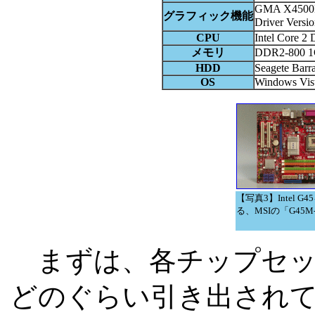
GMA X450
グラフィック機能
Driver Versi
CPU
Intel Core 2
メモリ
DDR2-800 1
HDD
Seagete Bar
OS
Windows Vist
【写真3】Intel G
る、MSIの「G45M-
まずは、各チップセッ
どのぐらい引き出され