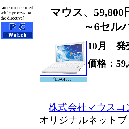
[an error occurred
マウス、59,8
while processing
the directive]
～6セル
10月 発
価格：59,
「LB-G1000」
株式会社マウスコ
オリジナルネットブック