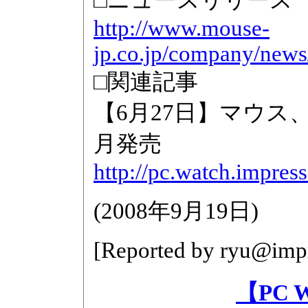
http://www.mouse-
jp.co.jp/company/new
□関連記事
【6月27日】マウス、1
月発売
http://pc.watch.impre
(
2008年9月19日
)
[Reported by
ryu@impr
【PC 