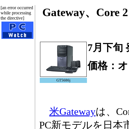
[an error occurred
Gateway、Co
while processing
the directive]
7月下旬
価格：オ
GT5686j
米Gateway
は、Co
PC新モデルを日本