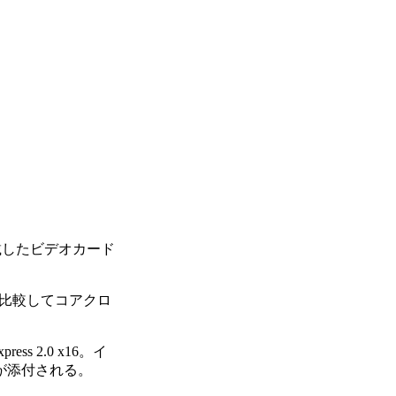
を搭載したビデオカード
TXと比較してコアクロ
s 2.0 x16。イ
クタが添付される。