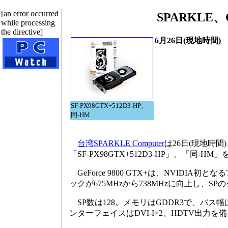
[an error occurred
SPARKLE、
while processing
the directive]
6月26日(現地時間)
SF-PX98GTX+512D3-HP、
同-HM
台湾SPARKLE Computer
は26日(現地時間)
「SF-PX98GTX+512D3-HP」、「同-H
GeForce 9800 GTX+は、NVIDIA初と
ックが675MHzから738MHzに向上し、SPの
SP数は128。メモリはGDDR3で、バス幅は256
ンターフェイスはDVI-I×2、HDTV出力を備