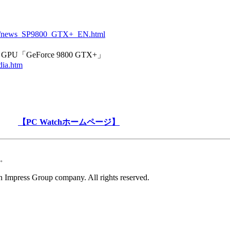
X+/news_SP9800_GTX+_EN.html
「GeForce 9800 GTX+」
dia.htm
【PC Watchホームページ】
。
 Impress Group company. All rights reserved.