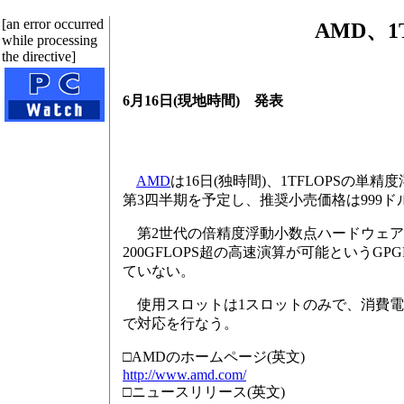
[an error occurred
AMD、1
while processing
the directive]
6月16日(現地時間) 発表
AMD
は16日(独時間)、1TFLOPSの単精度
第3四半期を予定し、推奨小売価格は999ド
第2世代の倍精度浮動小数点ハードウェア演
200GFLOPS超の高速演算が可能というG
ていない。
使用スロットは1スロットのみで、消費電力は1
で対応を行なう。
□AMDのホームページ(英文)
http://www.amd.com/
□ニュースリリース(英文)