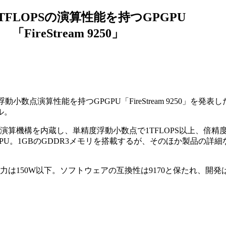
TFLOPSの演算性能を持つGPGPU
「FireStream 9250」
浮動小数点演算性能を持つGPGPU「FireStream 9250」を発表
ル。
算機構を内蔵し、単精度浮動小数点で1TFLOPS以上、倍精
PGPU。1GBのGDDR3メモリを搭載するが、そのほか製品の詳
50W以下。ソフトウェアの互換性は9170と保たれ、開発はAMD 