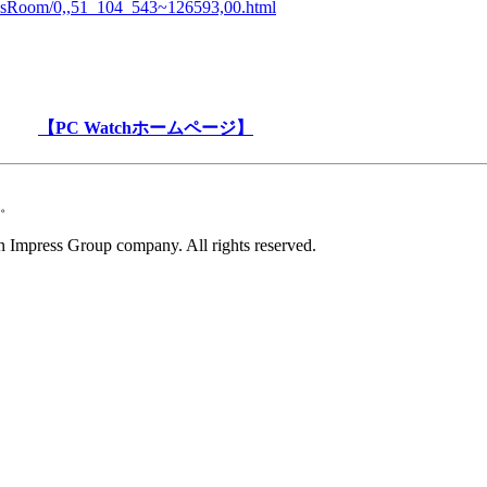
essRoom/0,,51_104_543~126593,00.html
【PC Watchホームページ】
。
 Impress Group company. All rights reserved.