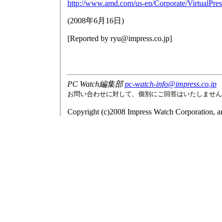
http://www.amd.com/us-en/Corporate/VirtualPr
(
2008年6月16日
)
[Reported by
ryu@impress.co.jp
]
PC Watch編集部
pc-watch-info@impress.co.jp
お問い合わせに対して、個別にご回答はいたしません
Copyright (c)2008 Impress Watch Corporation, an