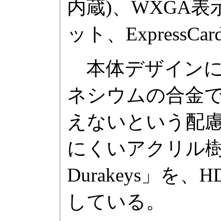
内蔵)、WXGA表示対
ット、ExpressC
本体デザインに
ネシウムの合金
えないという配
にくいアクリル樹
Durakeys」
している。