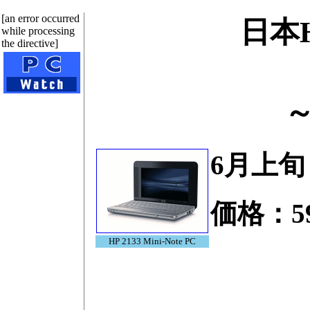
[an error occurred
日本
while processing
the directive]
6月上旬
価格：59
HP 2133 Mini-Note PC