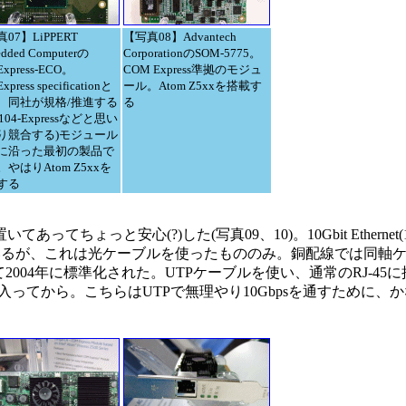
07】LiPPERT
【写真08】Advantech
dded Computerの
CorporationのSOM-5775。
Express-ECO。
COM Express準拠のモジュ
xpress specificationと
ール。Atom Z5xxを搭載す
、同社が規格/推進する
る
I/104-Expressなどと思い
り競合する)モジュール
に沿った最初の製品で
やはりAtom Z5xxを
する
ょっと安心(?)した(写真09、10)。10Gbit Ethernet(
準化されているが、これは光ケーブルを使ったもののみ。銅配線では同軸
.3akとして2004年に標準化された。UTPケーブルを使い、通常のRJ-
年に入ってから。こちらはUTPで無理やり10Gbpsを通すために、