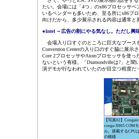
さて、やっとESC SVの展示物の話をす
たい。会場には「4つ」のx86プロセッサ
いるベンダーも多いため、至る所にx86プロ
向けだから、多少展示される内容は通常と
●Intel ～広告の割にやる気なし。ただし
会場入り口すぐのところに巨大なブースを設
Convention Centerの入り口のす
Core 2プロセッサやAtomプロセッサを
ないという有様。「Diamondvilleは?
演デモが行なわれていたのが目立つ程度だ
【写真02】Congate
conga-X965 CO
ル。搭載するCPUは
の模様