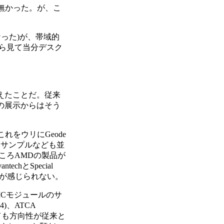
のは無かった。が、こ
なった)が、帯域的
から見て当分デスク
変えたことだ。従来
今回の展示からはそう
れをウリにGeode
ったサンプルなども並
今のところAMDの製品が
techとSpecial
思が感じられない。
MCモジュールのサ
真14)、ATCA
といっても方向性が従来と