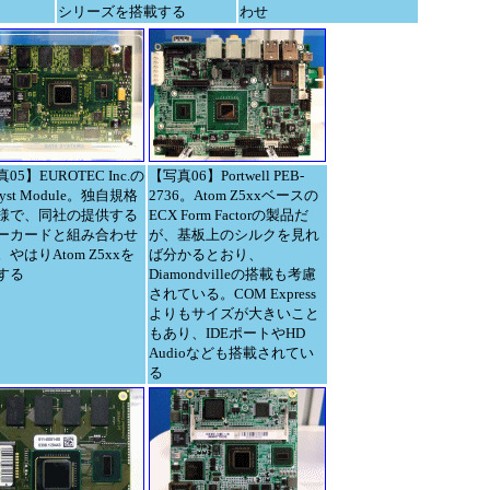
シリーズを搭載する
わせ
05】EUROTEC Inc.の
【写真06】Portwell PEB-
alyst Module。独自規格
2736。Atom Z5xxベースの
様で、同社の提供する
ECX Form Factorの製品だ
ーカードと組み合わせ
が、基板上のシルクを見れ
やはりAtom Z5xxを
ば分かるとおり、
する
Diamondvilleの搭載も考慮
されている。COM Express
よりもサイズが大きいこと
もあり、IDEポートやHD
Audioなども搭載されてい
る