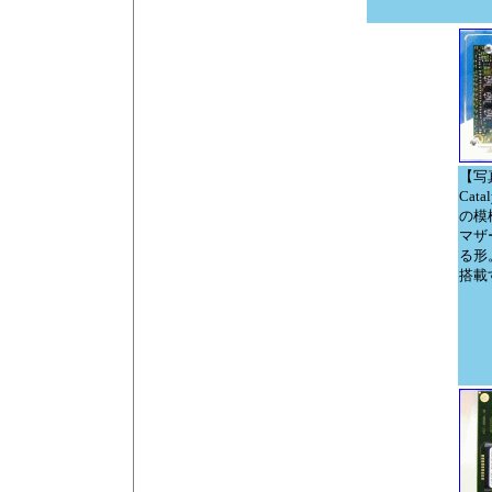
【写真
Cat
の模
マザ
る形。
搭載