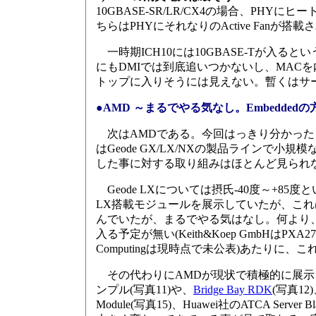
10GBASE-SR/LR/CX4の場合、PHY
ちらはPHYにそれなりのActive Fanが
一時期ICH10には10GBASE-Tが入る
にもDMIでは到底追いつかないし、MAC
トップに入りそうには見えない。暫くはサ
●AMD ～まるでやる気なし。Embedde
次はAMDである。今回はっきり分かったことは
はGeode GX/LX/NXの製品ラインで小規
した事に対する取り組みはほとんど見られ
Geode LXについては摂氏-40度～+8
LX搭載モジュールを展示していたが、これは別に
んでいたが、まるでやる気はなし。何より
入る予定が無い(Keith&Koep GmbHはPXA270CE、
Computingは現時点で未公表)あたりに
その代わりにAMDが現状で積極的に展示を行
ンプル(写真11)や、
Bridge Bay RDK
(写真12)、
Module(写真15)、Huawei社のATCA S