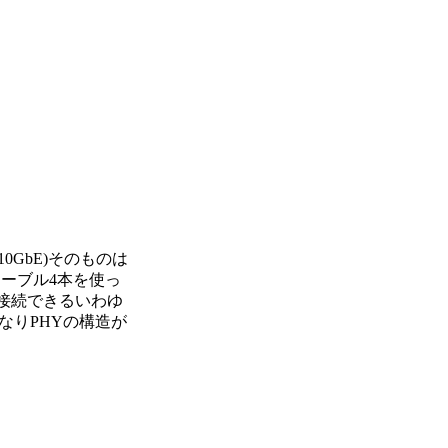
10GbE)そのものは
ケーブル4本を使っ
45に接続できるいわゆ
かなりPHYの構造が