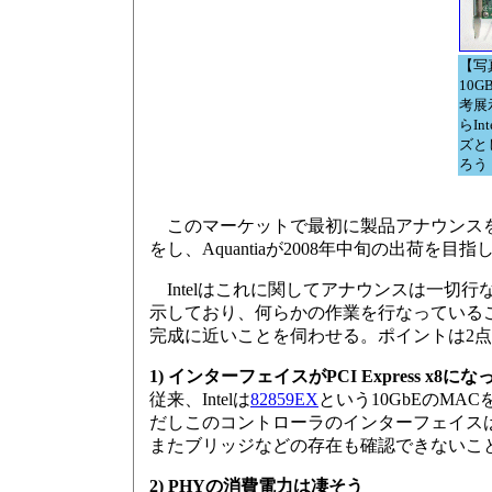
【写真
10G
考展
らIn
ズと
ろう
このマーケットで最初に製品アナウンスを行なったのがT
をし、Aquantiaが2008年中旬の出荷を
Intelはこれに関してアナウンスは一切行な
示しており、何らかの作業を行なっている
完成に近いことを伺わせる。ポイントは2
1) インターフェイスがPCI Express x8にな
従来、Intelは
82859EX
という10GbEのMAC
だしこのコントローラのインターフェイスは133MH
またブリッジなどの存在も確認できないこと
2) PHYの消費電力は凄そう