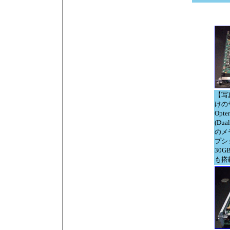
【写
けの
Opt
(Dua
のメ
プショ
30G
も搭