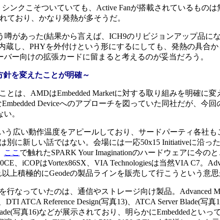
にヒートシンクこそついていても、Active Fanが搭載されているも
搭載されており、かなり発熱が多そうだ。
という噂があった(結果から言えば、ICH9のリビジョンアップ品に
を内蔵し、PHYを外付けという形にするにしても、発熱の具合
ーバー向けの拡張カードに留まると考えるのが妥当だろう。
dの方針を変えたことが明確～
、AMDはEmbedded Marketに対する取り組みを明確に
模なEmbedded Deviceへのアプローチを図っていた同社だが、
ない。
5度という広い動作温度をアピールしており、サードパーティ各社もこ
新しい話ではない。会場には一応50x15 Initiativeに沿
、
ここ
で触れたSPARK Your Imaginationのハードウェアに
iCOPはVortex86SX、VIA Technologiesは当然VIA C7。Advan
、これ以上積極的にGeodeの製品ラインを販売して行こうという意
なっていたのは、通信やストレージ向け製品。Advanced 
DTI ATCA Reference Design(写真13)、ATCA Server Blade(写
erver Blade(写真16)などが展示されており、明らかにEmbedded