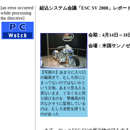
[an error occurred
組込システム会議「ESC SV 2008」レポ
while processing
the directive]
会期：4月14日～18
会場：米国サンノゼ McEn
【写真01】あまりに入り口
の脇過ぎて、むしろ目にと
まってないのではないかと
いう立地。あまり見る人も
居ないまま、ぐるぐると回
り続けるのを、警備員が仕
方なさそうに監視している
のは、むしろ哀愁を誘うも
のがあった