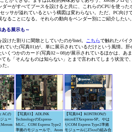
ることができる。まずは比較的興味あるであろう、x86系プロセ
ベンダーがすべてブースを設けると共に、これらのCPUを使った
セッサが溢れているという構図は変わらない。ただ、PC向けではな
異なることになる。それらの動向をベンダー別にご紹介したい
興味ある展示も～
けた割りに閑散としていたのがIntel。
こちら
で触れたバイクは
ぐ脇に展示されていた(写真01)が、単に展示されているだけという風情
使ったいくつかのカード(写真02～08)が展示されているほかは、
」と聞いても「そんなものは知らない」とまで言われてしまう状況で、あと
った。
c ACの
【写真03】ADLINK
【写真04】KONTRONの
Mモジュー
TechnologyのExpress-
microETXexpress-SP。やは
Merom
MLC。COM Express Type2
りCOM Express Type2準拠
準拠のモジュールで、Atom
モジュールにZ5xxの組み合