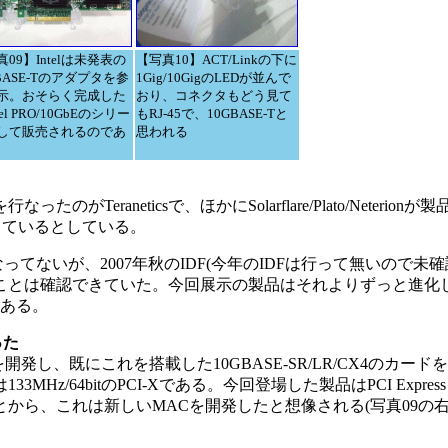
09】Intelは未発表の
【写真10】ACT/Linkの下に
BASE-Tのアダプタを参
1Gig/10GigのLEDが並んで
示。おそらく完成した
おり、コネクタもどう見て
tel PRO/10GbEのシリー
もRJ-45で、10GBASE-Tと
して販売されるのであ
思われる
eraneticsで、ほかにSolarflare/Plato/Neterio
目指しているとしている。
ってないが、2007年秋のIDF(今年のIDFは行って無いので未
ことは確認できていた。今回展示の製品はそれよりずっと進化
点ある。
った
を開発し、既にこれを搭載した10GBASE-SR/LR/CX4のカー
z/64bitのPCI-Xである。今回登場した製品はPCI Expres
から、これは新しいMACを開発したと想像される(写真09の右