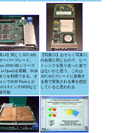
真14】同じくATCA向
【写真15】おそらく写真11
サーバーブレード。
の右側と同じもので、ヒー
eron 2000 HEシリーズ
トシンクを取り去った姿で
l or Quad)を搭載、8GB
はないかと思う。これは
モリを利用できる。オ
ATCAのブレードに装着す
ンで4GB Flashとか
る形で実装される事を想定
Bの1.8インチHDDなど
していると思われる
載可能