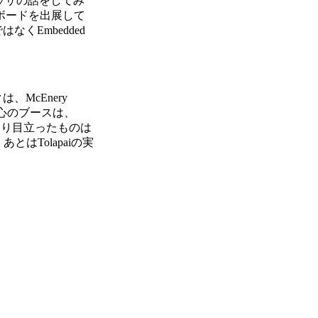
ッサの話をしてみ
ボードを出展して
くEmbedded
。
、McEnery
。肝心のブースは、
あまり目立ったものは
はTolapaiの実