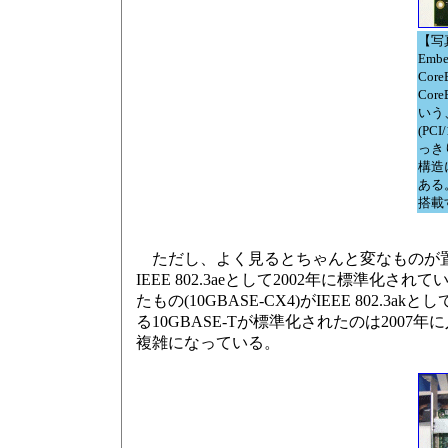
【写真
Embe
Core
CoreE
いう
(PC
っき
構造
ある。
搭載
ただし、よく見るとちゃんと変なものが置いてあってち
IEEE 802.3aeとして2002年に標
たもの(10GBASE-CX4)がIEEE 802
る10GBASE-Tが標準化されたのは2007
複雑になっている。