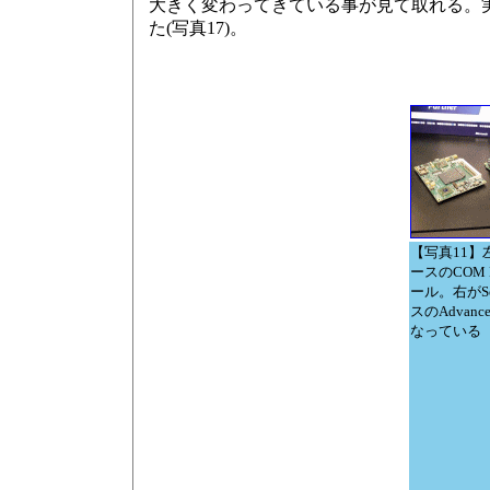
大きく変わってきている事が見て取れる。実演
た(写真17)。
【写真11】左は
ースのCOM E
ール。右がSo
スのAdvance
なっている