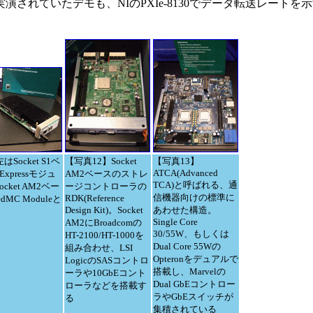
されていたデモも、NIのPXIe-8130でデータ転送レートを
Socket S1ベ
【写真12】Socket
【写真13】
ATCA(Advanced
xpressモジュ
AM2ベースのストレ
TCA)と呼ばれる、通
cket AM2ベー
ージコントローラの
信機器向けの標準に
RDK(Reference
dMC Moduleと
Design Kit)。Socket
あわせた構造。
Single Core
AM2にBroadcomの
30/55W、もしくは
HT-2100/HT-1000を
Dual Core 55Wの
組み合わせ、LSI
Opteronをデュアルで
LogicのSASコントロ
搭載し、Marvelの
ーラや10GbEコント
Dual GbEコントロー
ローラなどを搭載す
ラやGbEスイッチが
る
集積されている